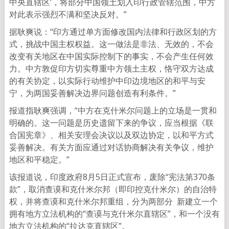
中央直辖区’，将部分中国领土划入印行政管辖范围，中方
对此表示强烈不满和坚决反对。”
据耿爽说：“印方通过单方面修改国内法律和行政区划的方
式，挑战中国主权权益。这一做法是非法、无效的，不会
改变有关地区在中国实际控制下的事实，不会产生任何效
力。中方敦促印方切实尊重中方领土主权，恪守双方达成
的有关协定，以实际行动维护中印边境地区的和平与安
宁，为两国妥善解决边界问题创造有利条件。”
报道指耿爽强调，“中方在克什米尔问题上的立场是一贯和
明确的。这一问题是历史遗留下来的争议，应当根据《联
合国宪章》、相关安理会决议以及双边协定，以和平方式
妥善解决。有关方面应通过对话协商解决有关争议，维护
地区和平稳定。”
该报道说，印度政府8月5日正式宣布，废除“宪法第370条
款”，取消查谟和克什米尔邦（即印控克什米尔）的自治特
权，并将查谟和克什米尔邦重组，分为两部分 新建立一个
拥有地方立法机构的“查谟与克什米尔直辖区”，和一个没有
地方立法机构的“拉达克直辖区”。