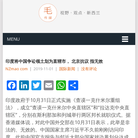
MENU
印度将中国争讼领土划为直辖市， 北京抗议 指无效
NZmao com
|
2019-11-01
|
国际新闻
|
没有评论
Facebook
LinkedIn
Twitter
Email
WhatsApp
分
享
印度政府于10月31日正式实施《查谟一克什米尔重组
法》，成立“查谟一克什米尔中央直辖区”和“拉达克中央直
辖区”，分别在斯利那加和列城举行两区邦长就职仪式。据
香港媒体说，对此中国外交部在10月31日表示，此举是非
法的、无效的。中国国家主席习近平不久前刚刚访问印
度。此前中国官方报告与邻近大部分国家就边界划分达成