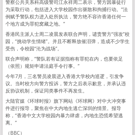
警察公共关系科高级警司江永祥周二表示，警方因暴徒行
为采取行动，包括进入大学校园作出驱散和拘捕行动。“法
例赋予警队权力进入处所执法，警方绝不容许香港任何一
个地方成为罪犯窝藏之地。”
香港民主派人士周二凌晨发表联合声明，谴责警方“强攻”校
园，“挑动学生情绪”。并且不断释放催泪弹，造成不少学生
受伤，令校园“沦为战场”。
联合声明称，“警队若有证据指称有罪犯在内，也要依足
（依照）规矩申请法庭手令行事。”
今年7月，三名警员凌晨进入香港大学校内巡逻，引发争
议。当时校方向警方投诉，警方之后表示歉意，并承认违
反协议机制，保证同类事件不再发生。
大陆官媒《环球时报》旗下网站《环球网》对中大冲突事
件进行报导，聚焦在中大内地生逃亡深圳的情景。报导
称，“香港中文大学校园内暴力肆虐，内地生恐慌希望逃
离。”
（BBC）