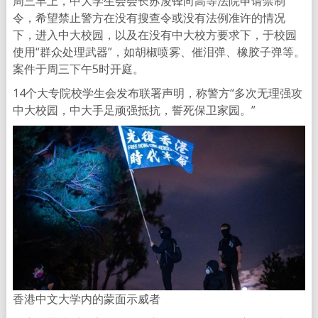
周三早上，中大学生会会长苏浚锋向高等法院申请禁制
令，希望禁止警方在没有搜查令或没有法例准许的情况
下，进入中大校园，以及在没有中大校方要求下，于校园
使用“群众处理武器”，如胡椒喷雾、催泪弹、橡胶子弹等。
案件于周三下午5时开庭。
14个大专院校学生会发布联署声明，称警方“多次无理强攻
中大校园，中大手足顽强抵抗，誓死保卫家园。”
香港中文大学内的蒙面示威者