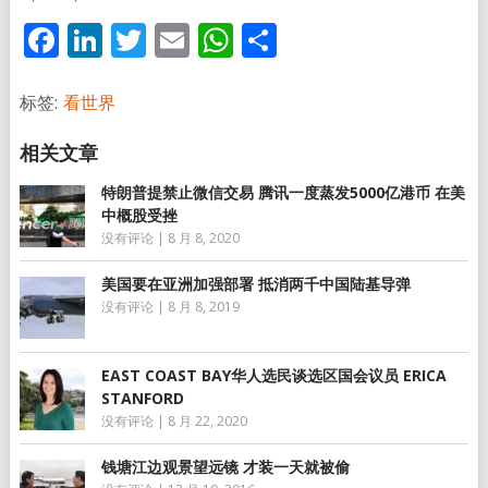
Facebook
LinkedIn
Twitter
Email
WhatsApp
分
享
标签:
看世界
特朗普提禁止微信交易 腾讯一度蒸发5000亿港币 在美
中概股受挫
没有评论
|
8 月 8, 2020
美国要在亚洲加强部署 抵消两千中国陆基导弹
没有评论
|
8 月 8, 2019
EAST COAST BAY华人选民谈选区国会议员 ERICA
STANFORD
没有评论
|
8 月 22, 2020
钱塘江边观景望远镜 才装一天就被偷