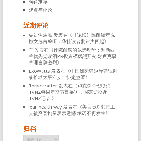
编辑推荐
观点与评论
近期评论
夹边沟农民
发表在《
【论坛】陈耐锶竞选
檄文危言耸听，华社读者批评声四起
》
车
发表在《
评陈耐锶的竞选攻势：对新西
兰优先党取消PR投票权猛烈开火 对卢克森
总理言辞激烈
》
ExoWatts
发表在《
中国洲际弹道导弹试射
或推动太平洋安全协定签署
》
Thrivecrafter
发表在《
卢克森总理取消
TVNZ每周定期节目采访，国家党投诉
TVNZ记者
》
lean health way
发表在《
美官员对韩国工
人被突袭拘留表示遗憾 承诺不再发生
》
归档
归