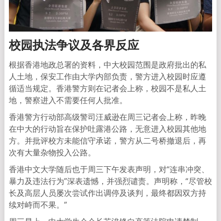
校园执法争议及各界反应
根据香港地政总署的资料，中大校园范围是政府批出的私
人土地，保安工作由大学内部负责，警方进入校园时应遵
循适当规定。香港警方则在记者会上称，校园不是私人土
地，警察进入不需要任何人批准。
香港警方行动部高级警司汪威逊在周三记者会上称，昨晚
在中大的行动旨在保护吐露港公路，无意进入校园其他地
方。并批评校方未能信守承诺，警方从二号桥撤退后，再
次有大量杂物投入公路。
香港中文大学随后也于周三下午发表声明，对“连串冲突、
暴力及违法行为”深表遗憾，并强烈谴责。声明称，“尽管校
长及高层人员屡次尝试作出调停及谈判，最终都因双方持
续对峙而不果。”