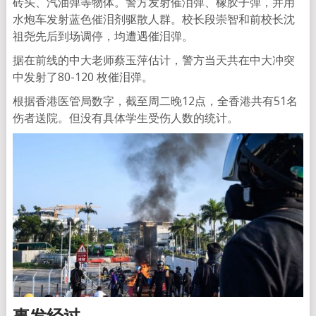
砖头、汽油弹等物体。警方发射催泪弹、橡胶子弹，并用
水炮车发射蓝色催泪剂驱散人群。校长段崇智和前校长沈
祖尧先后到场调停，均遭遇催泪弹。
据在前线的中大老师蔡玉萍估计，警方当天共在中大冲突
中发射了80-120 枚催泪弹。
根据香港医管局数字，截至周二晚12点，全香港共有51名
伤者送院。但没有具体学生受伤人数的统计。
事发经过