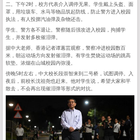
二。下午2时，校方代表介入调停无果。学生戴上头盔、面
罩，用垃圾车、水马等物品筑起防线，防止警方进入校园
执法，有人投掷汽油弹及杂物还击。
学生、警方各不退让。警察随后强攻进入校园，拘捕学
生，并发射多枚催泪弹。
据中大老师、香港记者谭蕙芸观察，警察冲进校园数百
米，朝运动场方向发射催泪弹。有学生焚烧运动场的跳高
软垫。浓烟在山城校园内弥漫。
傍晚5时左右，中大校长段崇智来到二号桥，试图调停。入
夜后，前校长沈祖尧也赶来。他对学生说，希望大家和平
散去，不会再出现催泪弹等形式的对抗。