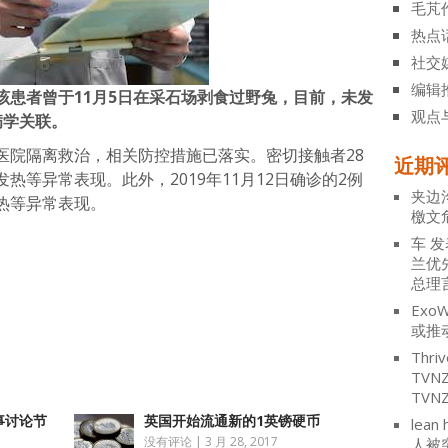
毛芃
热点
社交
编辑
该患者曾于11月5日在采石场剥食过野兔，目前，未发
观点
病学关联。
医院隔离救治，相关防控措施已落实。密切接触者28
近期
热等异常表现。此外，2019年11月12日确诊的2例
夹边
热等异常表现。
檄文
车
发
兰优
atsApp
分
总理
享
ExoW
或推
Thriv
TV
TVN
事讨论节
英国开始流通新的1英镑硬币
lean 
没有评论
|
3 月 28, 2017
人被