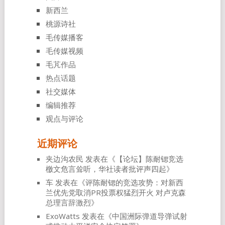
新西兰
桃源诗社
毛传媒播客
毛传媒视频
毛芃作品
热点话题
社交媒体
编辑推荐
观点与评论
近期评论
夹边沟农民
发表在《
【论坛】陈耐锶竞选
檄文危言耸听，华社读者批评声四起
》
车
发表在《
评陈耐锶的竞选攻势：对新西
兰优先党取消PR投票权猛烈开火 对卢克森
总理言辞激烈
》
ExoWatts
发表在《
中国洲际弹道导弹试射