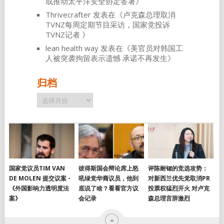
或推动太平洋安全协定签署
》
Thrivecrafter
发表在《
卢克森总理取消
TVNZ每周定期节目采访，国家党投诉
TVNZ记者
》
lean health way
发表在《
美官员对韩国工
人被突袭拘留表示遗憾 承诺不再发生
》
归档
归
档
国家党议员TIM VAN
彼得斯国会辩论席上怒
评陈耐锶的竞选攻势：
DE MOLEN 提交议案 -
吼绿党华裔议员，他到
对新西兰优先党取消PR
《外国影响力透明度法
底说了啥？看看官方议
投票权猛烈开火 对卢克
案》
会记录
森总理言辞激烈