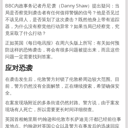
BBC内政事务记者丹尼·萧（Danny Shaw）提出疑问：当
局是否察觉到袭击者有任何值得警惕的信号？他是否见过
不该见得人，是否策划了这次袭击？既然他身上带有追踪
器，为什么没有察觉他行动异常？如果当局已经察觉，究
竟采取了什么行动？
正如英国《每日电讯报》在周六头版上所写：有关如何预
防这样的恐怖袭击，将会有很多问题被提出来，而且这些
问题一定需要找到答案。
应对恐袭
在袭击发生后，伦敦警方封锁了伦敦桥周边较大范围。目
前，警方仍然没有全面解禁，正在继续搜索，希望确保安
全。
在案发现场附近的多条街道仍然封路。警方说，由于案发
现场有人死亡，所以需要更长时间详细彻查。
英国首相鲍里斯·约翰逊和伦敦市长萨迪克·汗都已经前往事
发地点。约翰逊对英国公众以及警方在事发后的迅速回应