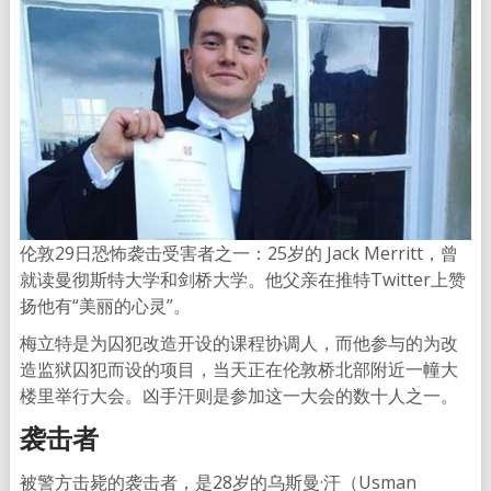
伦敦29日恐怖袭击受害者之一：25岁的 Jack Merritt，曾
就读曼彻斯特大学和剑桥大学。他父亲在推特Twitter上赞
扬他有“美丽的心灵”。
梅立特是为囚犯改造开设的课程协调人，而他参与的为改
造监狱囚犯而设的项目，当天正在伦敦桥北部附近一幢大
楼里举行大会。凶手汗则是参加这一大会的数十人之一。
袭击者
被警方击毙的袭击者，是28岁的乌斯曼·汗（Usman