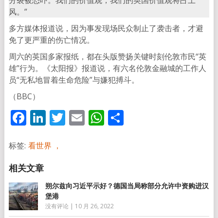
风。”
多方媒体报道说，因为事发现场民众制止了袭击者，才避
免了更严重的伤亡情况。
周六的英国多家报纸，都在头版赞扬关键时刻伦敦市民“英
雄”行为。《太阳报》报道说，有六名伦敦金融城的工作人
员“无私地冒着生命危险”与嫌犯搏斗。
（BBC）
Facebook
LinkedIn
Twitter
Email
WhatsApp
分
享
标签:
看世界 ，
朔尔兹向习近平示好？德国当局称部分允许中资购进汉
堡港
没有评论
|
10 月 26, 2022