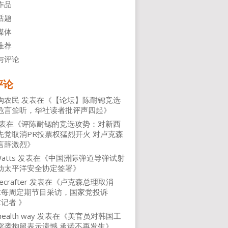
作品
话题
媒体
推荐
与评论
评论
沟农民
发表在《
【论坛】陈耐锶竞选
危言耸听，华社读者批评声四起
》
表在《
评陈耐锶的竞选攻势：对新西
先党取消PR投票权猛烈开火 对卢克森
言辞激烈
》
atts
发表在《
中国洲际弹道导弹试射
动太平洋安全协定签署
》
ecrafter
发表在《
卢克森总理取消
NZ每周定期节目采访，国家党投诉
Z记者
》
health way
发表在《
美官员对韩国工
突袭拘留表示遗憾 承诺不再发生
》