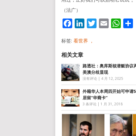
（法广）
Facebook
LinkedIn
Twitter
Email
Wh
标签:
看世界 ，
路透社：奥库斯核潜艇协议
美澳分歧显现
没有评论
|
4 月 12, 2025
外籍华人本周四开始可申请
居留“华裔卡”
3 条评论
|
1 月 31, 2018