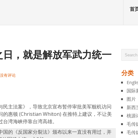
首
之日，就是解放军武力统一
分类
没有评论
Engli
atsApp
分
国际
享
图片
与民主法案》，导致北京宣布暂停审批美军舰机访问
新西
 (Christian Whiton) 在推特上建议，不让美
桃源
过台湾海峡停靠台湾高雄。
毛传
中国的《反国家分裂法》颁布以来一直没有用过，并
毛传