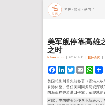
美军舰停靠高雄
之时
NZmao com
|
2019-12-11
|
国际新闻
|
Facebook
LinkedIn
Twitter
Email
Wh
美国总统川普先前签署《香港人权
香港休整。曾任美国国务院资深顾问的惠顿
国海军在香港港口停靠，军舰就使
对此，中国驻美公使李克新表示，