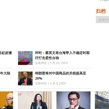
归档
atsApp
分
归
档
享
再起波澜
环时：蔡英文将台海带入不确定时期
吁打击柔性台独
没有评论
|
5 月 20, 2016
5年大陆
特朗普将对中国商品的关税提高至
20%
没有评论
|
3 月 4, 2025