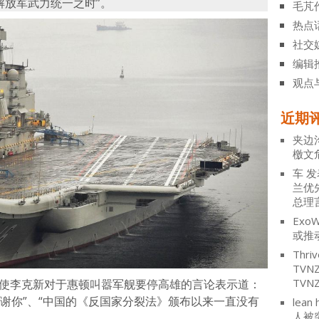
解放军武力统一之时”。
毛芃
热点
社交
编辑
观点
近期
夹边
檄文
车
发
兰优
总理
ExoW
或推
Thriv
TV
TVN
公使李克新对于惠顿叫嚣军舰要停高雄的言论表示道：
谢你”、“中国的《反国家分裂法》颁布以来一直没有
lean 
人被