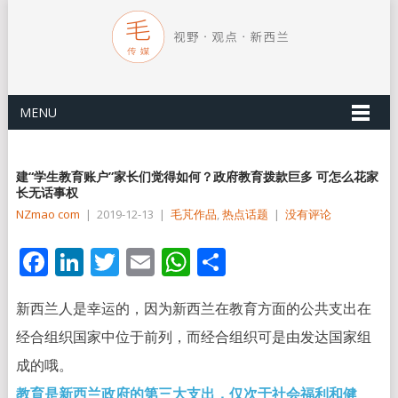
MENU
建“学生教育账户”家长们觉得如何？政府教育拨款巨多 可怎么花家
长无话事权
NZmao com
|
2019-12-13
|
毛芃作品
,
热点话题
|
没有评论
Facebook
LinkedIn
Twitter
Email
WhatsApp
分
享
新西兰人是幸运的，因为新西兰在教育方面的公共支出在
经合组织国家中位于前列，而经合组织可是由发达国家组
成的哦。
教育是新西兰政府的第三大支出，仅次于社会福利和健