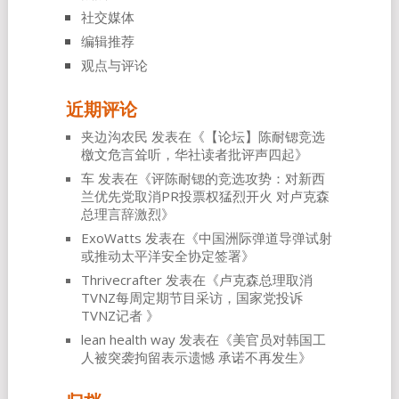
社交媒体
编辑推荐
观点与评论
近期评论
夹边沟农民
发表在《
【论坛】陈耐锶竞选
檄文危言耸听，华社读者批评声四起
》
车
发表在《
评陈耐锶的竞选攻势：对新西
兰优先党取消PR投票权猛烈开火 对卢克森
总理言辞激烈
》
ExoWatts
发表在《
中国洲际弹道导弹试射
或推动太平洋安全协定签署
》
Thrivecrafter
发表在《
卢克森总理取消
TVNZ每周定期节目采访，国家党投诉
TVNZ记者
》
lean health way
发表在《
美官员对韩国工
人被突袭拘留表示遗憾 承诺不再发生
》