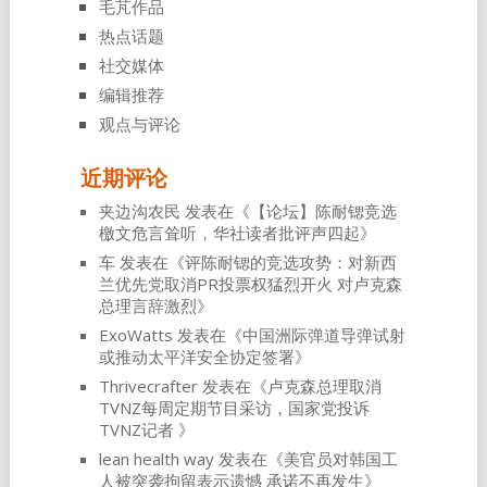
毛芃作品
热点话题
社交媒体
编辑推荐
观点与评论
近期评论
夹边沟农民
发表在《
【论坛】陈耐锶竞选
檄文危言耸听，华社读者批评声四起
》
车
发表在《
评陈耐锶的竞选攻势：对新西
兰优先党取消PR投票权猛烈开火 对卢克森
总理言辞激烈
》
ExoWatts
发表在《
中国洲际弹道导弹试射
或推动太平洋安全协定签署
》
Thrivecrafter
发表在《
卢克森总理取消
TVNZ每周定期节目采访，国家党投诉
TVNZ记者
》
lean health way
发表在《
美官员对韩国工
人被突袭拘留表示遗憾 承诺不再发生
》