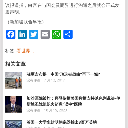
该报道指，白宫在与国会及商界进行沟通之后就会正式发
表声明。
（新加坡联合早报）
Facebook
LinkedIn
Twitter
Email
WhatsApp
分
享
标签:
看世界 ，
驻军吉布提 中国”珍珠链战略”再下一城?
没有评论
|
7 月 12, 2017
加沙医院被炸：拜登依据美国数据支持以色列说法-伊
斯兰圣战组织火箭弹”误中”医院
没有评论
|
10 月 19, 2023
英国一大学尘封明朝瓷器拍出3百万英镑