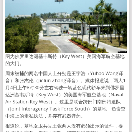
图为佛罗里达洲基韦斯特（Key West）美国海军航空基地
的大门。
周末被捕的两名中国人士分别是王宇浩（Yuhao Wang译
音）和张杰伦（Jielun Zhang译音）。媒体报道说，两人1
月4日上午8时30分左右驾驶一辆蓝色现代轿车来到佛罗里
达洲基韦斯特（Key West）的美国海军航空基地（Naval
Air Station Key West）。这里是联合跨部门南部特遣队
（Joint Interagency Task Force South）的基地，负责空
中海上的走私执法，并存有武器弹药。
报道说，基地女卫兵见王张两人没有必须出示的证件，要