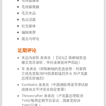
毛传媒播客
毛传媒视频
毛芃作品
热点话题
社交媒体
编辑推荐
观点与评论
近期评论
夹边沟农民
发表在《
【论坛】陈耐锶竞选
檄文危言耸听，华社读者批评声四起
》
车
发表在《
评陈耐锶的竞选攻势：对新西
兰优先党取消PR投票权猛烈开火 对卢克森
总理言辞激烈
》
ExoWatts
发表在《
中国洲际弹道导弹试射
或推动太平洋安全协定签署
》
Thrivecrafter
发表在《
卢克森总理取消
TVNZ每周定期节目采访，国家党投诉
TVNZ记者
》