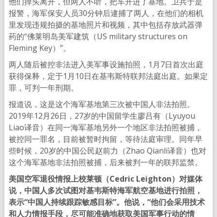
他们掉头离开，但两人不听，把车开进了基地。卫兵于是
报警，海军保安人员30分钟后逮捕了两人，在他们的相机
里发现违规拍摄的基地照片和视频，其中包括存放武器弹
药的“佛莱明岛美军建筑（US military structures on
Fleming Key）”。
两人随后被控非法进入美军事设施拍照，1月7日首次出庭
获得保释，定于1月10日在基韦斯特联邦法庭出庭。如果定
罪，可判一年刑期。
报道说，这是这个海军基地第三次被中国人非法拍照。
2019年12月26日，27岁的中国留学生廖吕有（Lyuyou
Liao译音）在同一海军基地另外一个地区非法拍照被捕，
被控同一罪名，目前被暂时拘留，等待法庭审理。同年早
些时候，20岁的中国公民赵前力（Zhao Qianli译音）也对
这个海军基地非法拍照被捕，后来被判一年的联邦监禁。
美国空军退役情报上校莱顿（Cedric Leighton）对媒体
说，中国人多次试图对基韦斯特海军航空基地进行拍照，
表示“中国人持续跟踪敏感目标”。他说，“他们会采用技术
和人力情报手段，尽可能准确地获取美国军事行动的情