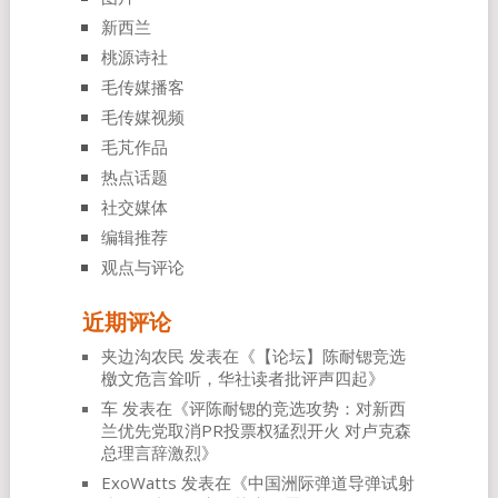
新西兰
桃源诗社
毛传媒播客
毛传媒视频
毛芃作品
热点话题
社交媒体
编辑推荐
观点与评论
近期评论
夹边沟农民
发表在《
【论坛】陈耐锶竞选
檄文危言耸听，华社读者批评声四起
》
车
发表在《
评陈耐锶的竞选攻势：对新西
兰优先党取消PR投票权猛烈开火 对卢克森
总理言辞激烈
》
ExoWatts
发表在《
中国洲际弹道导弹试射