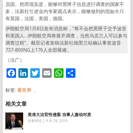
员国。然而现实是，能够对黑匣子信息进行调查的国家不
多，法新社引述业内专家观点表示，能够做到的现如今只
有英国，法国，美国，德国。
伊朗航空局1月8日发布消息称，“将不会把黑匣子交予波音
和美国人…伊朗航空局将展开调查，当然乌克兰人可以参与
调查过程”。截至记者发稿法新社德黑兰站确认事发波音
737-800NG上176人全部罹难。
（法广）
Facebook
LinkedIn
Twitter
Email
WhatsApp
分
享
标签:
看世界 ，
美准大法官性侵案 当事人激动对质
没有评论
|
9 月 29, 2018