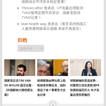
或推动太平洋安全协定签署
》
Thrivecrafter
发表在《
卢克森总理取消
TVNZ每周定期节目采访，国家党投诉
TVNZ记者
》
lean health way
发表在《
美官员对韩国工
人被突袭拘留表示遗憾 承诺不再发生
》
归档
归
档
国家党议员TIM VAN
彼得斯国会辩论席上怒
评陈耐锶的竞选攻势：
DE MOLEN 提交议案 -
吼绿党华裔议员，他到
对新西兰优先党取消PR
《外国影响力透明度法
底说了啥？看看官方议
投票权猛烈开火 对卢克
案》
会记录
森总理言辞激烈