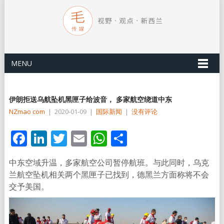
MENU
伊朗拒送乌航坠机黑匣子给波音， 多家航空绕道中东
NZmao com
|
2020-01-09
|
国际新闻
|
没有评论
Facebook
LinkedIn
Twitter
Email
WhatsApp
分
享
中东空域升温，多家航空公司暂停航班。与此同时，乌克
兰航空坠机相关两个黑匣子已找到，德黑兰方面称将不会
交予美国。