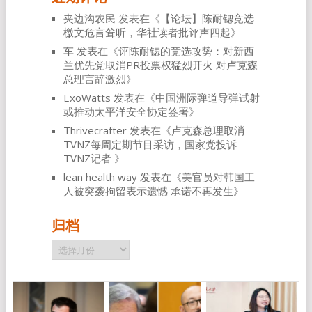
夹边沟农民
发表在《
【论坛】陈耐锶竞选
檄文危言耸听，华社读者批评声四起
》
车
发表在《
评陈耐锶的竞选攻势：对新西
兰优先党取消PR投票权猛烈开火 对卢克森
总理言辞激烈
》
ExoWatts
发表在《
中国洲际弹道导弹试射
或推动太平洋安全协定签署
》
Thrivecrafter
发表在《
卢克森总理取消
TVNZ每周定期节目采访，国家党投诉
TVNZ记者
》
lean health way
发表在《
美官员对韩国工
人被突袭拘留表示遗憾 承诺不再发生
》
归档
归
档