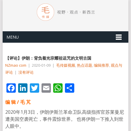
MENU
【评论】伊朗：背负着光宗耀祖诅咒的文明古国
NZmao com
|
2020-01-09
|
毛传媒视频
,
热点话题
,
编辑推荐
,
观点与
评论
|
没有评论
Facebook
LinkedIn
Twitter
Email
WhatsApp
分
享
编 辑 / 毛 芃
2020年1月3日，伊朗伊斯兰革命卫队高级指挥官苏莱曼尼
遭美国空袭死亡，事件震惊世界。 也将伊朗一下推入到世
人眼中。