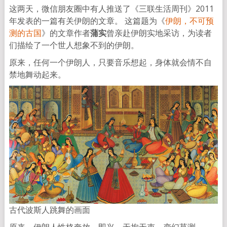
这两天，微信朋友圈中有人推送了《三联生活周刊》2011
年发表的一篇有关伊朗的文章。 这篇题为《
伊朗，不可预
测的古国
》的文章作者
蒲实
曾亲赴伊朗实地采访，为读者
们描绘了一个世人想象不到的伊朗。
原来，任何一个伊朗人，只要音乐想起，身体就会情不自
禁地舞动起来。
古代波斯人跳舞的画面
原来，伊朗人性格奔放、即兴、无拘无束，变幻莫测。