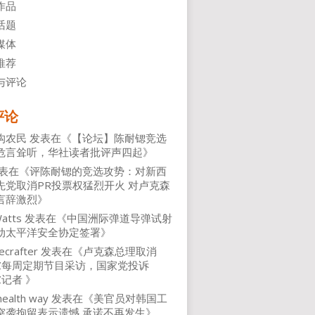
作品
话题
媒体
推荐
与评论
评论
沟农民
发表在《
【论坛】陈耐锶竞选
危言耸听，华社读者批评声四起
》
表在《
评陈耐锶的竞选攻势：对新西
先党取消PR投票权猛烈开火 对卢克森
言辞激烈
》
atts
发表在《
中国洲际弹道导弹试射
动太平洋安全协定签署
》
ecrafter
发表在《
卢克森总理取消
NZ每周定期节目采访，国家党投诉
Z记者
》
health way
发表在《
美官员对韩国工
突袭拘留表示遗憾 承诺不再发生
》