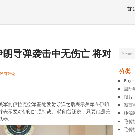
首
伊朗导弹袭击中无伤亡 将对
分类
没有评论
Engli
atsApp
分
国际
享
图片
美军的伊拉克空军基地发射导弹之后表示美军在伊朗
新西
并表示要对伊朗加强制裁。 特朗普还说，只要他是美
桃源
武器。
毛传
毛传