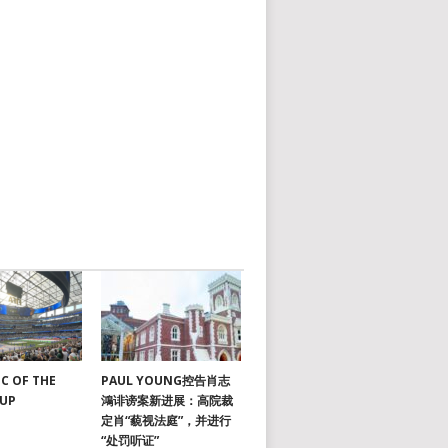
C OF THE
PAUL YOUNG控告肖志
CUP
鴻诽谤案新进展：高院裁
定肖“藐视法庭”，并进行
“处罚听证”