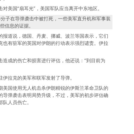
击对美国“扇耳光”，美国军队应当离开中东地区。
恐怖分子在导弹袭击中被打死，一些美军直升机和军事装
这些信息的证据。
的报道说，德国、丹麦、挪威、波兰等国表示，它们
克也有驻军的英国对伊朗的行动表示强烈谴责。伊拉
击造成的伤亡和损害进行评估，他还说：“到目前为
驻伊拉克的美军和联军发射了导弹。
期美国使用无人机击杀伊朗精锐的伊斯兰革命卫队的
的导弹袭击表明局势升级，不过，美军的初步评估确
部队人员伤亡。
atsApp
分