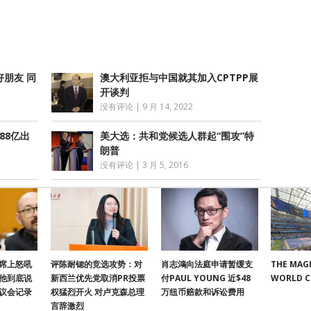
享
朋友 同
澳大利亚拒与中国就其加入CPTPP展
开谈判
没有评论
|
9 月 14, 2022
.88亿出
美大选：共和党候选人群起“围攻”特
朗普
没有评论
|
3 月 5, 2016
席上怒吼
评陈耐锶的竞选攻势：对
肖志鴻向法庭申请暂缓支
THE MAGI
他到底说
新西兰优先党取消PR投票
付PAUL YOUNG 近$48
WORLD 
议会记录
权猛烈开火 对卢克森总理
万纽币赔款和诉讼费用
言辞激烈