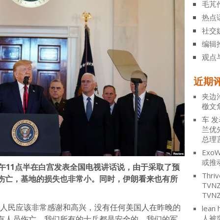
毛芃
热点
社交
编辑
观点
近期
夹边
檄文
车
发
兰优
总理
ExoW
或推
午11点半在白宫发表全国电视讲话说，由于采取了预
Thriv
伤亡，基地的损失也非常小。同时，伊朗看来也有所
TV
TVN
国人民应该非常感谢和高兴，没有任何美国人在昨晚的
lean 
人被
有人员伤亡，我们所有的士兵都是安全的。我们的军