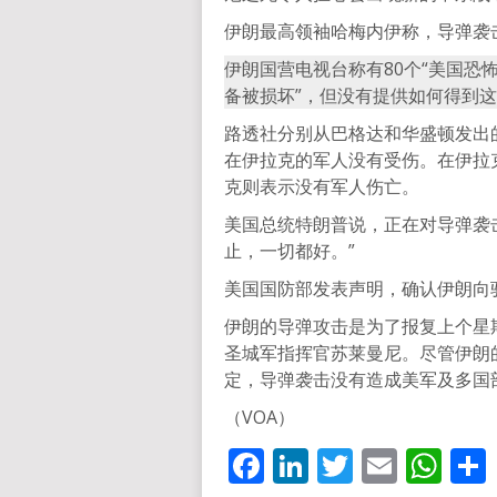
伊朗最高领袖哈梅内伊称，导弹袭
伊朗国营电视台称有80个“美国
备被损坏”，但没有提供如何得到
路透社分别从巴格达和华盛顿发出
在伊拉克的军人没有受伤。在伊拉
克则表示没有军人伤亡。
美国总统特朗普说，正在对导弹袭
止，一切都好。”
美国国防部发表声明，确认伊朗向
伊朗的导弹攻击是为了报复上个星
圣城军指挥官苏莱曼尼。尽管伊朗
定，导弹袭击没有造成美军及多国
（VOA）
Facebook
LinkedIn
Twitter
Email
Wh