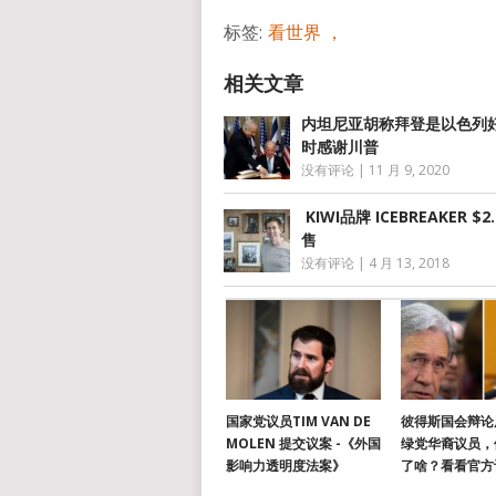
标签:
看世界 ，
内坦尼亚胡称拜登是以色列好
时感谢川普
没有评论
|
11 月 9, 2020
KIWI品牌 ICEBREAKER $2
售
没有评论
|
4 月 13, 2018
国家党议员TIM VAN DE
彼得斯国会辩论
MOLEN 提交议案 -《外国
绿党华裔议员，
影响力透明度法案》
了啥？看看官方