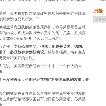
归档
案时，美国将立即对伊朗政权施加额外的惩罚性经济
归
续到伊朗改变其行为。”
档
伊斯兰革命卫队的苏莱曼尼辩护，称苏莱曼尼是全球
腥的内战，直接为数以千计美军的伤亡负责，并指挥
，造成4位美军受伤，1位合同工死亡。
心并停止支持恐怖主义。
他说，现在是英国、德国、
候了，必须放弃伊朗核协议。
特朗普强调，所有各方
更安全和美好的协议。
人民说，美国希望伊朗有一个未来，一个伟大的未
来。
期三发推表示，伊朗已经“结束”对美国军队的攻击，并
领导的驻伊拉克多国部队所在的伊拉克空军基地发射
机击杀伊朗精锐部队圣城军指挥官苏莱曼尼。苏莱曼
争。