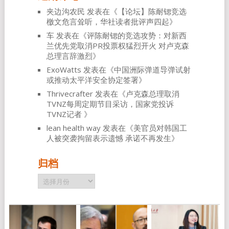
夹边沟农民
发表在《
【论坛】陈耐锶竞选
檄文危言耸听，华社读者批评声四起
》
车
发表在《
评陈耐锶的竞选攻势：对新西
兰优先党取消PR投票权猛烈开火 对卢克森
总理言辞激烈
》
ExoWatts
发表在《
中国洲际弹道导弹试射
或推动太平洋安全协定签署
》
Thrivecrafter
发表在《
卢克森总理取消
TVNZ每周定期节目采访，国家党投诉
TVNZ记者
》
lean health way
发表在《
美官员对韩国工
人被突袭拘留表示遗憾 承诺不再发生
》
归档
归
档