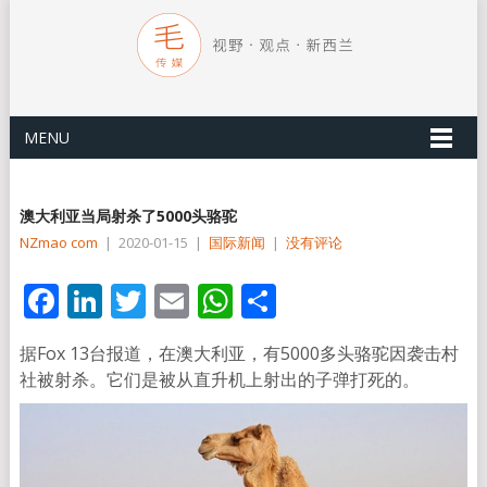
MENU
澳大利亚当局射杀了5000头骆驼
NZmao com
|
2020-01-15
|
国际新闻
|
没有评论
Facebook
LinkedIn
Twitter
Email
WhatsApp
分
享
据Fox 13台报道，在澳大利亚，有5000多头骆驼因袭击村
社被射杀。它们是被从直升机上射出的子弹打死的。