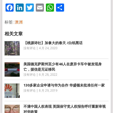
Facebook
LinkedIn
Twitter
Email
WhatsApp
分
享
标签:
澳洲
【桃源诗社】加拿大的春天 /白纸黑话
没有评论
|
4 月 24, 2020
美国德克萨斯州至少有46人在废弃卡车中被发现身
亡，据信是无证移民
没有评论
|
6 月 28, 2022
130多家企业申请与华为合作 华盛顿未批准任何一家
没有评论
|
8 月 29, 2019
不满中国人权表现 英国保守党人权报告呼吁重新审视
对华政策