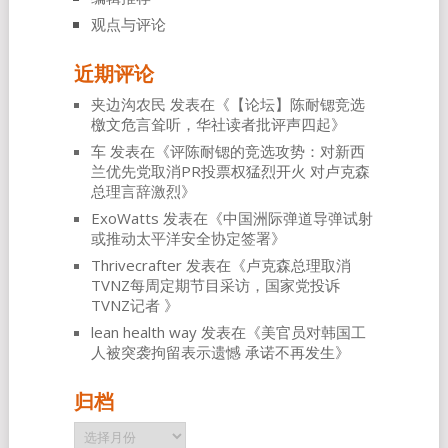
观点与评论
近期评论
夹边沟农民
发表在《
【论坛】陈耐锶竞选
檄文危言耸听，华社读者批评声四起
》
车
发表在《
评陈耐锶的竞选攻势：对新西
兰优先党取消PR投票权猛烈开火 对卢克森
总理言辞激烈
》
ExoWatts
发表在《
中国洲际弹道导弹试射
或推动太平洋安全协定签署
》
Thrivecrafter
发表在《
卢克森总理取消
TVNZ每周定期节目采访，国家党投诉
TVNZ记者
》
lean health way
发表在《
美官员对韩国工
人被突袭拘留表示遗憾 承诺不再发生
》
归档
归