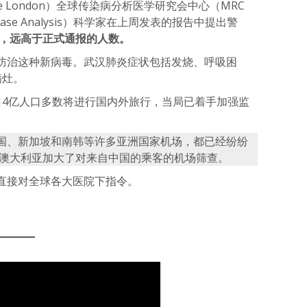
lege London）全球传染病分析医学研究会中心（MRC
ous Disease Analysis）科学家在上周发表的报告中提出警
例，远高于正式通报的人数。
防治这种新病毒。武汉肺炎症状包括发烧、呼吸困
病灶。
14亿人口多数将进行国内外旅行，当局已着手加强监
国、新加坡和南韩等许多亚洲国家机场，都已经纷纷
 澳大利亚加大了对来自中国的乘客的机场筛查。
直接对全球各大医院下指令。