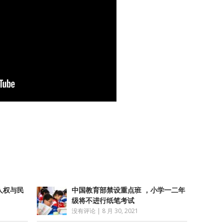
atsApp
分
享
人权与民
中国教育部禁设重点班 ，小学一二年
级将不进行纸笔考试
没有评论
|
8 月 30, 2021