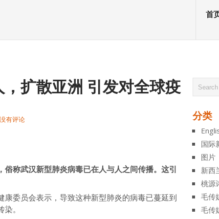
首
人，扩散亚洲 引发对全球疫
分类
没有评论
Engli
atsApp
分
国际
享
图片
，俗称武汉新型肺炎病毒已在人与人之间传播。这引
新西
桃源
毛传
健康委员会表示，导致这种新型肺炎的病毒已蔓延到
传染。
毛传