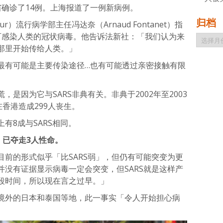
省确诊了14例。上海报道了一例新病例。
归档
teur）流行病学部主任冯达奈（Arnaud Fontanet）指
可感染人类的冠状病毒。他告诉法新社：「我们认为来
归
档
那里开始传给人类。」
最有可能是主要传染途径…也有可能透过亲密接触有限
是因为它与SARS非典有关。非典于2002年至2003
在香港造成299人丧生。
有8成与SARS相同。
，已夺走3人性命。
前的形式似乎「比SARS弱」，但仍有可能突变为更
没有证据显示病毒一定会突变，但SARS就是这样产
段时间，所以现在言之过早。」
境外的日本和泰国等地，此一事实「令人开始担心病