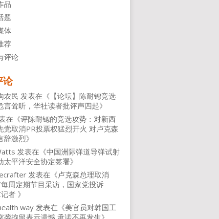
作品
话题
媒体
推荐
与评论
评论
沟农民
发表在《
【论坛】陈耐锶竞选
危言耸听，华社读者批评声四起
》
表在《
评陈耐锶的竞选攻势：对新西
先党取消PR投票权猛烈开火 对卢克森
言辞激烈
》
atts
发表在《
中国洲际弹道导弹试射
动太平洋安全协定签署
》
ecrafter
发表在《
卢克森总理取消
NZ每周定期节目采访，国家党投诉
Z记者
》
health way
发表在《
美官员对韩国工
突袭拘留表示遗憾 承诺不再发生
》