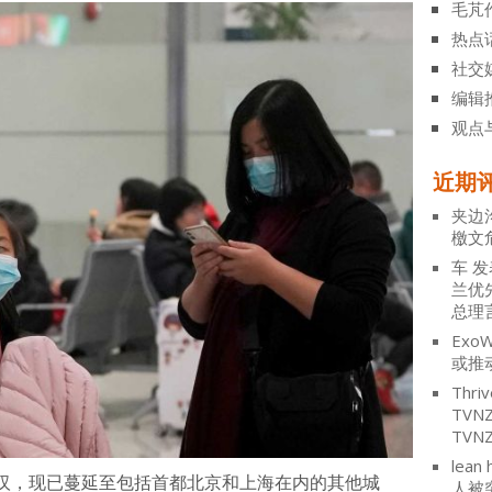
毛芃
热点
社交
编辑
观点
近期
夹边
檄文
车
发
兰优
总理
ExoW
或推
Thriv
TV
TVN
lean 
汉，现已蔓延至包括首都北京和上海在内的其他城
人被