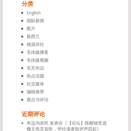
分类
English
国际新闻
图片
新西兰
桃源诗社
毛传媒播客
毛传媒视频
毛芃作品
热点话题
社交媒体
编辑推荐
观点与评论
近期评论
夹边沟农民
发表在《
【论坛】陈耐锶竞选
檄文危言耸听，华社读者批评声四起
》