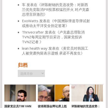
车
发表在《
评陈耐锶的竞选攻势：对新西
兰优先党取消PR投票权猛烈开火 对卢克森
总理言辞激烈
》
ExoWatts
发表在《
中国洲际弹道导弹试射
或推动太平洋安全协定签署
》
Thrivecrafter
发表在《
卢克森总理取消
TVNZ每周定期节目采访，国家党投诉
TVNZ记者
》
lean health way
发表在《
美官员对韩国工
人被突袭拘留表示遗憾 承诺不再发生
》
归档
归
档
国家党议员TIM VAN
彼得斯国会辩论席上怒
评陈耐锶的竞选攻势：