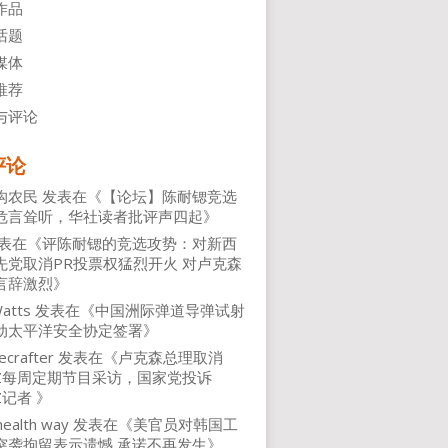
作品
话题
媒体
推荐
与评论
评论
沟农民
发表在《
【论坛】陈耐锶竞选
危言耸听，华社读者批评声四起
》
表在《
评陈耐锶的竞选攻势：对新西
先党取消PR投票权猛烈开火 对卢克森
言辞激烈
》
atts
发表在《
中国洲际弹道导弹试射
动太平洋安全协定签署
》
ecrafter
发表在《
卢克森总理取消
NZ每周定期节目采访，国家党投诉
Z记者
》
health way
发表在《
美官员对韩国工
突袭拘留表示遗憾 承诺不再发生
》