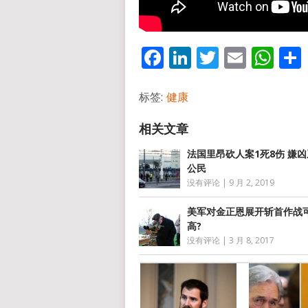
Facebook
LinkedIn
Twitter
Email
Wh
标签:
健康
法国里昂砍人案1死8伤 嫌
公民
没有评论
|
9 月 2, 2019
美军对金正恩展开斩首作战
高?
没有评论
|
3 月 8, 2017