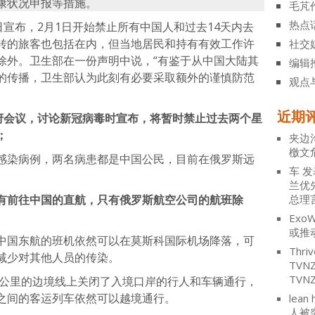
康状况申报等措施。
毛芃
热点
日宣布，2月1日开始禁止所有中国人和过去14天内去
转的旅客也包括在内，但当地居民和持有有效工作许
社交
除外。卫生部在一份声明中说，“有鉴于从中国大陆其
编辑
的传播，卫生部认为此刻有必要采取额外的谨慎防范
观点
近期
政府会议，讨论新冠病毒时宣布，将暂时禁止过去两个星
；
夹边
檄文
感染病例，两名病患都是中国公民，目前在俄罗斯远
车
发
兰优
有前往中国的直航，只有俄罗斯航空公司的航班除
总理
ExoW
或推
中国东航的班机依然可以在莫斯科国际机场降落，可
Thriv
减少对其他人员的传染。
TV
TVN
0公里的边境线上关闭了入境口岸的行人和车辆通行，
之间的客运列车依然可以越境通行。
lean 
人被