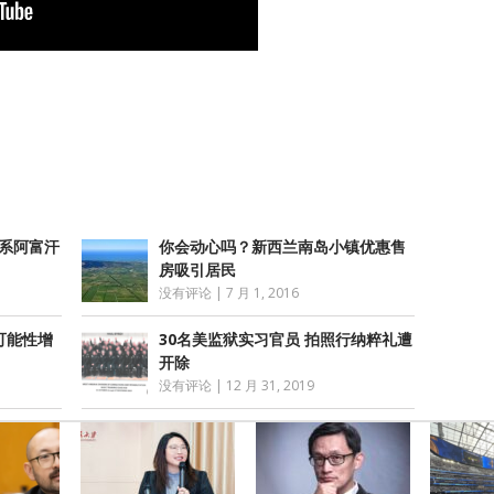
atsApp
分
享
凶系阿富汗
你会动心吗？新西兰南岛小镇优惠售
房吸引居民
没有评论
|
7 月 1, 2016
可能性增
30名美监狱实习官员 拍照行纳粹礼遭
开除
没有评论
|
12 月 31, 2019