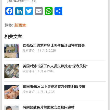
（新加坡联合早报）
Facebook
LinkedIn
Twitter
Email
WhatsApp
分
享
标签:
新西兰
巴勒斯坦请求拜登让美使馆迁回特拉维夫
没有评论
|
11 月 9, 2020
英国对港书店工作人员失踪报道“深表关切”
没有评论
|
1 月 4, 2016
韩国满65岁以上者也将接种阿斯利康疫苗
没有评论
|
3 月 11, 2021
特朗普赦免其前国家安全顾问弗林