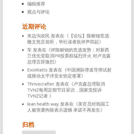
编辑推荐
观点与评论
近期评论
夹边沟农民
发表在《
【论坛】陈耐锶竞选
檄文危言耸听，华社读者批评声四起
》
车
发表在《
评陈耐锶的竞选攻势：对新西
兰优先党取消PR投票权猛烈开火 对卢克森
总理言辞激烈
》
ExoWatts
发表在《
中国洲际弹道导弹试射
或推动太平洋安全协定签署
》
Thrivecrafter
发表在《
卢克森总理取消
TVNZ每周定期节目采访，国家党投诉
TVNZ记者
》
lean health way
发表在《
美官员对韩国工
人被突袭拘留表示遗憾 承诺不再发生
》
归档
归