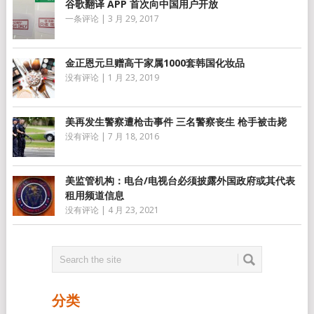
谷歌翻译 APP 首次向中国用户开放
一条评论
|
3 月 29, 2017
金正恩元旦赠高干家属1000套韩国化妆品
没有评论
|
1 月 23, 2019
美再发生警察遭枪击事件 三名警察丧生 枪手被击毙
没有评论
|
7 月 18, 2016
美监管机构：电台/电视台必须披露外国政府或其代表
租用频道信息
没有评论
|
4 月 23, 2021
分类