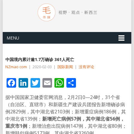
MENU
中国境内累计逾1.7万确诊 361人死亡
NZmao com
|
2020-02-03
|
国际新闻
|
没有评论
Facebook
LinkedIn
Twitter
Email
WhatsApp
分
享
据中国国家卫健委官网消息，2月2日0—24时，31个省
（自治区、直辖市）和新疆生产建设兵团报告新增确诊病
例2829例，其中湖北省2103例；新增重症病例186例，其
中湖北省139例；
新增死亡病例57例，其中湖北省56例，
重庆市1例
；新增治愈出院病例147例，其中湖北省80例；
新增疑似病例5173例，其中湖北省3260例。