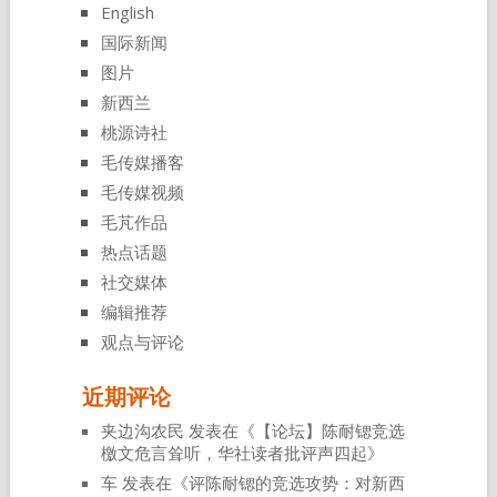
English
国际新闻
图片
新西兰
桃源诗社
毛传媒播客
毛传媒视频
毛芃作品
热点话题
社交媒体
编辑推荐
观点与评论
近期评论
夹边沟农民
发表在《
【论坛】陈耐锶竞选
檄文危言耸听，华社读者批评声四起
》
车
发表在《
评陈耐锶的竞选攻势：对新西