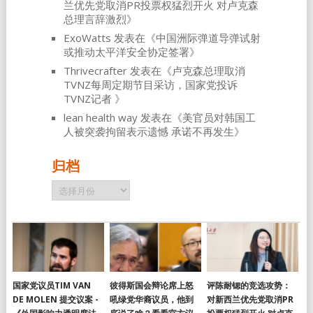
兰优先党取消PR投票权猛烈开火 对卢克森
总理言辞激烈
》
ExoWatts
发表在《
中国洲际弹道导弹试射
或推动太平洋安全协定签署
》
Thrivecrafter
发表在《
卢克森总理取消
TVNZ每周定期节目采访，国家党投诉
TVNZ记者
》
lean health way
发表在《
美官员对韩国工
人被突袭拘留表示遗憾 承诺不再发生
》
归档
归
档
国家党议员TIM VAN
彼得斯国会辩论席上怒
评陈耐锶的竞选攻势：
DE MOLEN 提交议案 -
吼绿党华裔议员，他到
对新西兰优先党取消PR