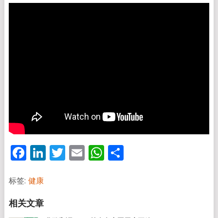
Facebook
LinkedIn
Twitter
Email
WhatsApp
分
享
标签:
健康