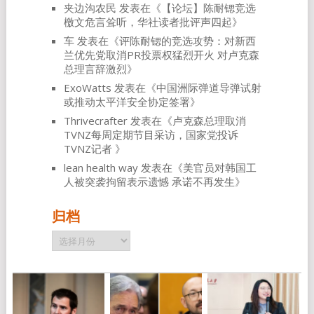
夹边沟农民
发表在《
【论坛】陈耐锶竞选
檄文危言耸听，华社读者批评声四起
》
车
发表在《
评陈耐锶的竞选攻势：对新西
兰优先党取消PR投票权猛烈开火 对卢克森
总理言辞激烈
》
ExoWatts
发表在《
中国洲际弹道导弹试射
或推动太平洋安全协定签署
》
Thrivecrafter
发表在《
卢克森总理取消
TVNZ每周定期节目采访，国家党投诉
TVNZ记者
》
lean health way
发表在《
美官员对韩国工
人被突袭拘留表示遗憾 承诺不再发生
》
归档
归
档