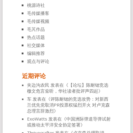
桃源诗社
毛传媒播客
毛传媒视频
毛芃作品
热点话题
社交媒体
编辑推荐
观点与评论
近期评论
夹边沟农民
发表在《
【论坛】陈耐锶竞选
檄文危言耸听，华社读者批评声四起
》
车
发表在《
评陈耐锶的竞选攻势：对新西
兰优先党取消PR投票权猛烈开火 对卢克森
总理言辞激烈
》
ExoWatts
发表在《
中国洲际弹道导弹试射
或推动太平洋安全协定签署
》
Thrivecrafter
发表在《
卢克森总理取消