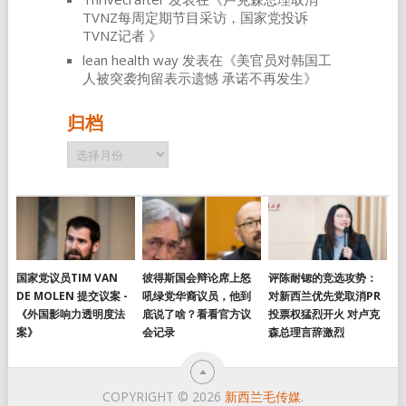
TVNZ每周定期节目采访，国家党投诉
TVNZ记者
》
lean health way
发表在《
美官员对韩国工
人被突袭拘留表示遗憾 承诺不再发生
》
归档
归
档
国家党议员TIM VAN
彼得斯国会辩论席上怒
评陈耐锶的竞选攻势：
DE MOLEN 提交议案 -
吼绿党华裔议员，他到
对新西兰优先党取消PR
《外国影响力透明度法
底说了啥？看看官方议
投票权猛烈开火 对卢克
案》
会记录
森总理言辞激烈
COPYRIGHT © 2026
新西兰毛传媒
.