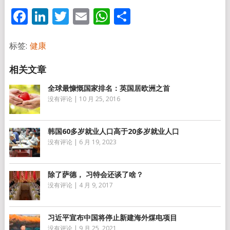
Facebook
LinkedIn
Twitter
Email
WhatsApp
分
享
标签:
健康
全球最慷慨国家排名：英国居欧洲之首
没有评论
|
10 月 25, 2016
韩国60多岁就业人口高于20多岁就业人口
没有评论
|
6 月 19, 2023
除了萨德， 习特会还谈了啥？
没有评论
|
4 月 9, 2017
习近平宣布中国将停止新建海外煤电项目
没有评论
|
9 月 25, 2021