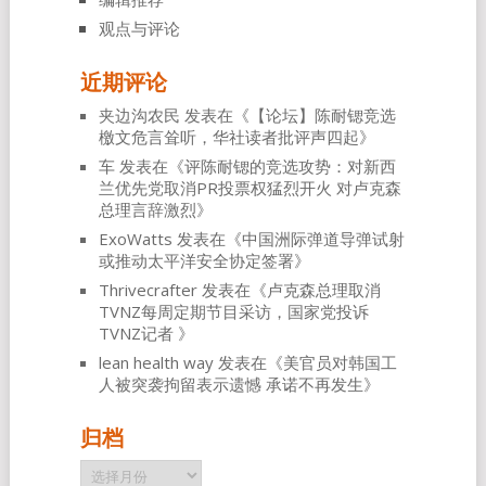
观点与评论
近期评论
夹边沟农民
发表在《
【论坛】陈耐锶竞选
檄文危言耸听，华社读者批评声四起
》
车
发表在《
评陈耐锶的竞选攻势：对新西
兰优先党取消PR投票权猛烈开火 对卢克森
总理言辞激烈
》
ExoWatts
发表在《
中国洲际弹道导弹试射
或推动太平洋安全协定签署
》
Thrivecrafter
发表在《
卢克森总理取消
TVNZ每周定期节目采访，国家党投诉
TVNZ记者
》
lean health way
发表在《
美官员对韩国工
人被突袭拘留表示遗憾 承诺不再发生
》
归档
归