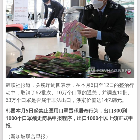
韩联社报道，关税厅周四表示，在本月6日至12日的整治行
动中，取消了62批次、10万个口罩的通关，并调查10批、
63万个口罩是否属于非法出口，涉案价值达14亿韩元。
韩国本月5日起禁止医用口罩囤积居奇行为，出口300到
1000个口罩须走简易申报程序，出口1000个以上须正式申
报
。
（新加坡联合早报）