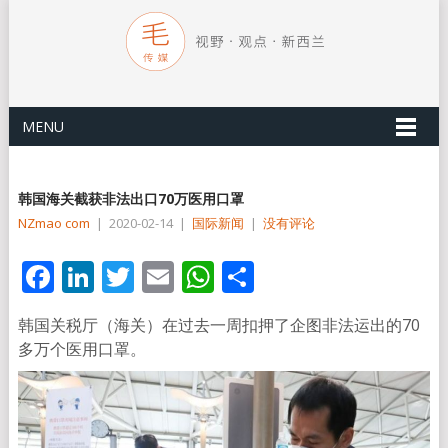
MENU
韩国海关截获非法出口70万医用口罩
NZmao com
|
2020-02-14
|
国际新闻
|
没有评论
Facebook
LinkedIn
Twitter
Email
WhatsApp
分
享
韩国关税厅（海关）在过去一周扣押了企图非法运出的70
多万个医用口罩。