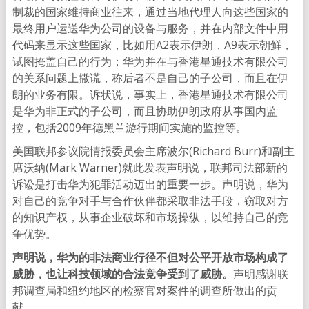
制裁的国家维持商业往来，通过当地代理人向这些国家的
最终用户运送华为公司的设备与服务，并在内部文件中用
代码来显示这些国家，比如用A2表示伊朗，A9表示朝鲜，
试图掩盖自己的行为；华为并在与香港星通技术有限公司
的关系问题上撒谎，称后者不是自己的子公司，而且在伊
朗的业务有限。诉状说，事实上，香港星通技术有限公司
是华为非正式的子公司，而且协助伊朗政府从事国内监
控，包括2009年德黑兰游行期间实施的监控等。
美国联邦参议院情报委员会主席波尔(Richard Burr)和副主
席沃纳(Mark Warner)就此发表声明说，联邦司法部新的
诉讼是打击华为犯罪活动迈出的重要一步。声明说，华为
对自己的竞争对手与合作伙伴都采取非法手段，窃取对方
的知识产权，从事企业破坏和市场操纵，以维持自己的竞
争优势。
声明说，华为的非法商业行径不但对公平开放市场构成了
威胁，也让科技领域的合法竞争受到了威胁。
声明感谢联
邦调查局和纽约地区的检察官对案件的调查所做出的贡
献。