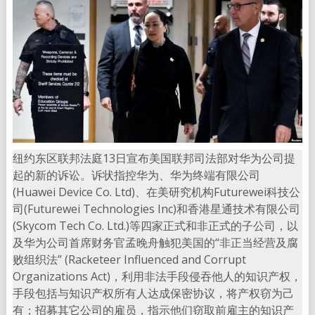
纽约东区联邦法庭13日宣布美国联邦司法部对华为公司提
起的新的诉讼。诉状指控华为、华为终端有限公司
(Huawei Device Co. Ltd)、在美研究机构Futurewei科技公
司(Futurewei Technologies Inc)和香港星通技术有限公司
(Skycom Tech Co. Ltd.)等四家正式和非正式的子公司，以
及华为公司首席财务官孟晚舟触犯美国的“非正当经营及腐
败组织法” (Racketeer Influenced and Corrupt
Organizations Act)，利用非法手段侵吞他人的知识产权，
手段包括与知识产权所有人达成保密协议，将产权窃为己
有；招募其它公司的雇员，指示他们窃取前雇主的知识产