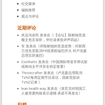
社交媒体
编辑推荐
观点与评论
近期评论
夹边沟农民
发表在《
【论坛】陈耐锶竞选
檄文危言耸听，华社读者批评声四起
》
车
发表在《
评陈耐锶的竞选攻势：对新西
兰优先党取消PR投票权猛烈开火 对卢克森
总理言辞激烈
》
ExoWatts
发表在《
中国洲际弹道导弹试射
或推动太平洋安全协定签署
》
Thrivecrafter
发表在《
卢克森总理取消
TVNZ每周定期节目采访，国家党投诉
TVNZ记者
》
lean health way
发表在《
美官员对韩国工
人被突袭拘留表示遗憾 承诺不再发生
》
归档