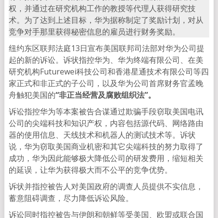
权，并通过在研究机构工作的教授等代理人获得研究技
术。为了达到上述目标，华为据称制定了奖励计划，对从
竞争对手那里获得秘密信息的雇员进行财务奖励。
纽约东区联邦法庭13日宣布美国联邦司法部对华为公司提
起的新的诉讼。诉状指控华为、华为终端有限公司、在美
研究机构Futurewei科技公司和香港星通技术有限公司等四
家正式和非正式的子公司，以及华为公司首席财务官孟晚
舟触犯美国的
“非正当经营及腐败组织法”。
诉讼指控华为等本案被告合谋通过欺骗手段窃取美国电讯
公司的尖端科技和知识产权，内容包括源代码、网络路由
器的使用信息、天线技术和机器人的测试技术等。诉状
说，华为窃取美国商业机密和其它尖端科技的努力取得了
成功，华为因此能够极大降低公司的研发费用，缩短相关
的延误，让华为获得极大而不公平的竞争优势。
诉状并指控被告人对美国政府的调查人员提供不实信息，
蓄意阻碍调查，尽力降低诉讼风险。
诉讼同时指控被告与伊朗和朝鲜等受美国、欧盟或联合国