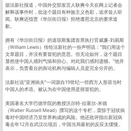
据法新社报道，中国外交部发言人耿爽今天在网上记者会
解释该事件时，批这个题目有种族主义色彩，追求耸人听
闻。耿爽还指责《华尔街日报》拒绝遵照北京的要求道
歉。
拥有《华尔街日报》的道琼斯集团首席执行官威廉-刘易斯
（William Lewis）传给法新社的一份声明说：“我们用这个
文章题目，并没有要冒犯的意思。但无论如何，这个题目
显然使中国人感到气恼和担心。对此我们感到遗憾。”他并
表示，负责看台的舆论机构与编辑人员是完全分开的。
法新社说“亚洲病夫”一词源自19世纪一些西方人形容当时
中国人的术语。被认为在中国使用是很冒犯的。
美国著名大学巴德学院的教授沃尔特-拉塞尔-米德
（Walter Russell Mead）撰写的这个专栏，震惊于冠状病
毒对中国经济乃至世界构成的风险。他还批评指出新冠病
毒去年12月在武汉出现后，中国当局最初的反应太缓慢。