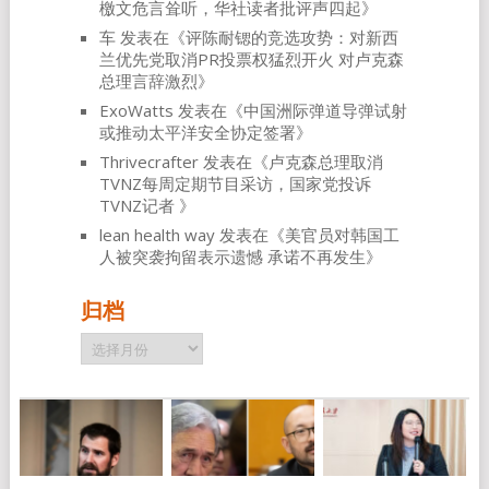
檄文危言耸听，华社读者批评声四起
》
车
发表在《
评陈耐锶的竞选攻势：对新西
兰优先党取消PR投票权猛烈开火 对卢克森
总理言辞激烈
》
ExoWatts
发表在《
中国洲际弹道导弹试射
或推动太平洋安全协定签署
》
Thrivecrafter
发表在《
卢克森总理取消
TVNZ每周定期节目采访，国家党投诉
TVNZ记者
》
lean health way
发表在《
美官员对韩国工
人被突袭拘留表示遗憾 承诺不再发生
》
归档
归
档