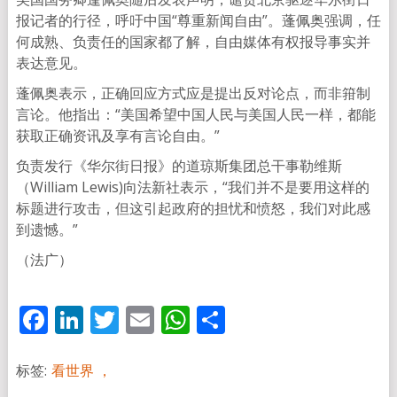
报记者的行径，呼吁中国“尊重新闻自由”。蓬佩奥强调，任
何成熟、负责任的国家都了解，自由媒体有权报导事实并
表达意见。
蓬佩奥表示，正确回应方式应是提出反对论点，而非箝制
言论。他指出：“美国希望中国人民与美国人民一样，都能
获取正确资讯及享有言论自由。”
负责发行《华尔街日报》的道琼斯集团总干事勒维斯
（William Lewis)向法新社表示，“我们并不是要用这样的
标题进行攻击，但这引起政府的担忧和愤怒，我们对此感
到遗憾。”
（法广）
Facebook
LinkedIn
Twitter
Email
WhatsApp
分
享
标签:
看世界 ，