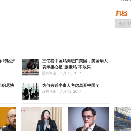
归档
归
atsApp
分
档
享
 特区护
三亿磅中国鸡肉进口美国，美国华人
表示担心是“激素鸡”不敢买
没有评论
|
7 月 19, 2017
组织尽快
为何有近半富人考虑离开中国？
没有评论
|
7 月 18, 2017