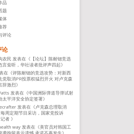
作品
话题
媒体
推荐
与评论
评论
沟农民
发表在《
【论坛】陈耐锶竞选
危言耸听，华社读者批评声四起
》
表在《
评陈耐锶的竞选攻势：对新西
先党取消PR投票权猛烈开火 对卢克森
言辞激烈
》
atts
发表在《
中国洲际弹道导弹试射
动太平洋安全协定签署
》
ecrafter
发表在《
卢克森总理取消
NZ每周定期节目采访，国家党投诉
Z记者
》
health way
发表在《
美官员对韩国工
突袭拘留表示遗憾 承诺不再发生
》