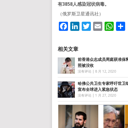
有3858人感染冠状病毒。
（俄罗斯卫星通讯社）
Facebook
LinkedIn
Twitter
Email
Wh
前香港众志成员周庭获准保释
照被没收
没有评论
|
8 月 12, 2020
哈佛公共卫生专家呼吁世卫
宣布全球进入紧急状态
没有评论
|
1 月 27, 2020