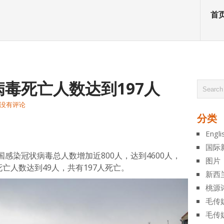
首
毒死亡人数达到197人
没有评论
分类
atsApp
分
Engli
享
国际
感染冠状病毒总人数增加近800人，达到4600人，
图片
亡人数达到49人，共有197人死亡。
新西
桃源
毛传
毛传