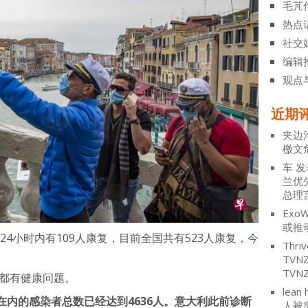
毛芃
热点
社交
编辑
观点
近期
夹边
檄文
车
发
兰优
总理
ExoW
或推
4小时内有109人康复，目前全国共有523人康复，今
Thriv
TV
TVN
前都有健康问题。
lean 
内的感染者总数已经达到4636人。意大利此前诊断
人被