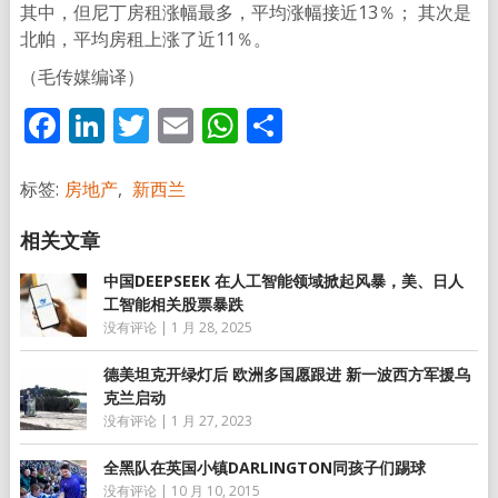
其中，但尼丁房租涨幅最多，平均涨幅接近13％； 其次是
北帕，平均房租上涨了近11％。
（毛传媒编译）
Facebook
LinkedIn
Twitter
Email
WhatsApp
分
享
标签:
房地产
,
新西兰
中国DEEPSEEK 在人工智能领域掀起风暴，美、日人
工智能相关股票暴跌
没有评论
|
1 月 28, 2025
德美坦克开绿灯后 欧洲多国愿跟进 新一波西方军援乌
克兰启动
没有评论
|
1 月 27, 2023
全黑队在英国小镇DARLINGTON同孩子们踢球
没有评论
|
10 月 10, 2015