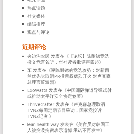
热点话题
社交媒体
编辑推荐
观点与评论
近期评论
夹边沟农民
发表在《
【论坛】陈耐锶竞选
檄文危言耸听，华社读者批评声四起
》
车
发表在《
评陈耐锶的竞选攻势：对新西
兰优先党取消PR投票权猛烈开火 对卢克森
总理言辞激烈
》
ExoWatts
发表在《
中国洲际弹道导弹试射
或推动太平洋安全协定签署
》
Thrivecrafter
发表在《
卢克森总理取消
TVNZ每周定期节目采访，国家党投诉
TVNZ记者
》
lean health way
发表在《
美官员对韩国工
人被突袭拘留表示遗憾 承诺不再发生
》