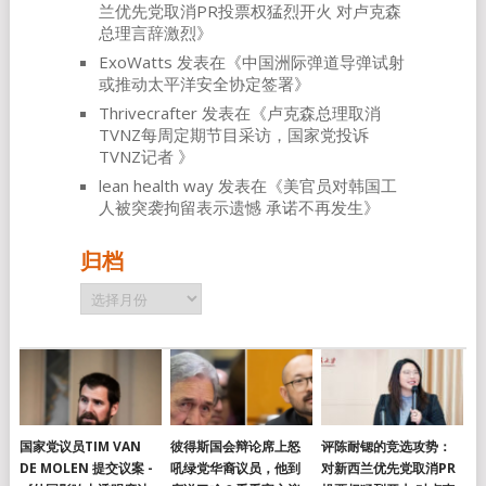
兰优先党取消PR投票权猛烈开火 对卢克森
总理言辞激烈
》
ExoWatts
发表在《
中国洲际弹道导弹试射
或推动太平洋安全协定签署
》
Thrivecrafter
发表在《
卢克森总理取消
TVNZ每周定期节目采访，国家党投诉
TVNZ记者
》
lean health way
发表在《
美官员对韩国工
人被突袭拘留表示遗憾 承诺不再发生
》
归档
归
档
国家党议员TIM VAN
彼得斯国会辩论席上怒
评陈耐锶的竞选攻势：
DE MOLEN 提交议案 -
吼绿党华裔议员，他到
对新西兰优先党取消PR