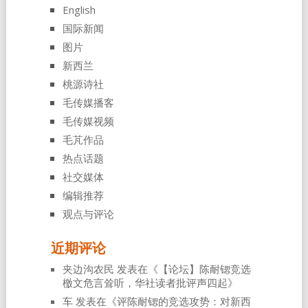
English
国际新闻
图片
新西兰
桃源诗社
毛传媒播客
毛传媒视频
毛芃作品
热点话题
社交媒体
编辑推荐
观点与评论
近期评论
夹边沟农民
发表在《
【论坛】陈耐锶竞选
檄文危言耸听，华社读者批评声四起
》
车
发表在《
评陈耐锶的竞选攻势：对新西