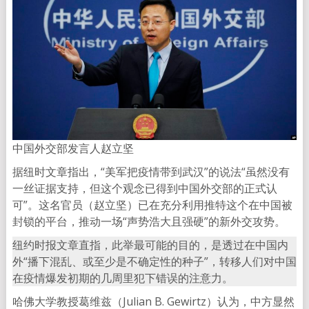
中国外交部发言人赵立坚
据纽时文章指出，“美军把疫情带到武汉”的说法“虽然没有
一丝证据支持，但这个观念已得到中国外交部的正式认
可”。这名官员（赵立坚）已在充分利用推特这个在中国被
封锁的平台，推动一场“声势浩大且强硬”的新外交攻势。
纽约时报文章直指，此举最可能的目的，是透过在中国内
外“播下混乱、或至少是不确定性的种子”，转移人们对中国
在疫情爆发初期的几周里犯下错误的注意力。
哈佛大学教授葛维兹（Julian B. Gewirtz）认为，中方显然