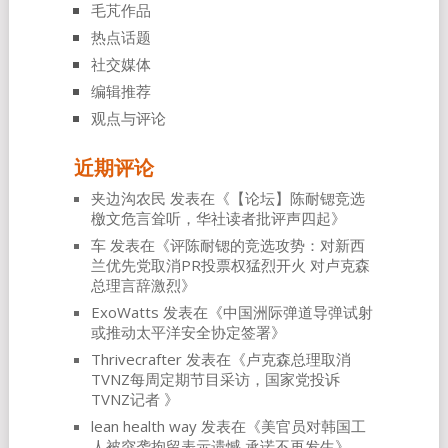
毛芃作品
热点话题
社交媒体
编辑推荐
观点与评论
近期评论
夹边沟农民
发表在《
【论坛】陈耐锶竞选
檄文危言耸听，华社读者批评声四起
》
车
发表在《
评陈耐锶的竞选攻势：对新西
兰优先党取消PR投票权猛烈开火 对卢克森
总理言辞激烈
》
ExoWatts
发表在《
中国洲际弹道导弹试射
或推动太平洋安全协定签署
》
Thrivecrafter
发表在《
卢克森总理取消
TVNZ每周定期节目采访，国家党投诉
TVNZ记者
》
lean health way
发表在《
美官员对韩国工
人被突袭拘留表示遗憾 承诺不再发生
》