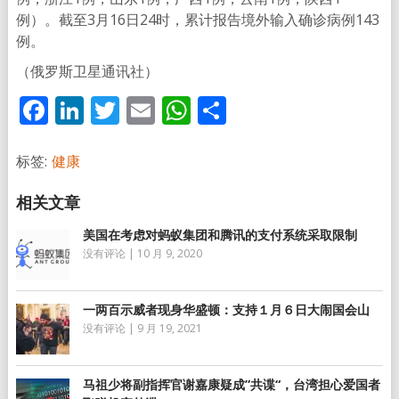
例）。截至3月16日24时，累计报告境外输入确诊病例143
例。
（俄罗斯卫星通讯社）
Facebook
LinkedIn
Twitter
Email
WhatsApp
分
享
标签:
健康
美国在考虑对蚂蚁集团和腾讯的支付系统采取限制
没有评论
|
10 月 9, 2020
一两百示威者现身华盛顿：支持１月６日大闹国会山
没有评论
|
9 月 19, 2021
马祖少将副指挥官谢嘉康疑成”共谍“，台湾担心爱国者