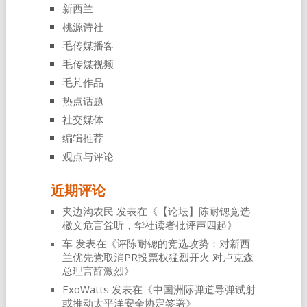
新西兰
桃源诗社
毛传媒播客
毛传媒视频
毛芃作品
热点话题
社交媒体
编辑推荐
观点与评论
近期评论
夹边沟农民
发表在《
【论坛】陈耐锶竞选
檄文危言耸听，华社读者批评声四起
》
车
发表在《
评陈耐锶的竞选攻势：对新西
兰优先党取消PR投票权猛烈开火 对卢克森
总理言辞激烈
》
ExoWatts
发表在《
中国洲际弹道导弹试射
或推动太平洋安全协定签署
》