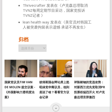
Thrivecrafter
发表在《
卢克森总理取消
TVNZ每周定期节目采访，国家党投诉
TVNZ记者
》
lean health way
发表在《
美官员对韩国工
人被突袭拘留表示遗憾 承诺不再发生
》
归档
归
档
国家党议员TIM VAN
彼得斯国会辩论席上怒
评陈耐锶的竞选攻势：
DE MOLEN 提交议案 -
吼绿党华裔议员，他到
对新西兰优先党取消PR
《外国影响力透明度法
底说了啥？看看官方议
投票权猛烈开火 对卢克
案》
会记录
森总理言辞激烈