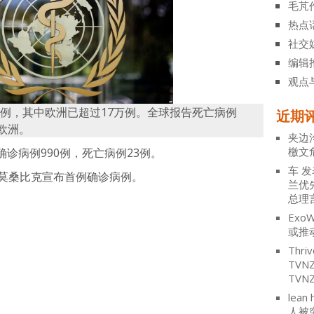
毛芃
热点
社交
编辑
观点
30例，其中欧洲已超过17万例。全球报告死亡病例
近期
在欧洲。
夹边
檄文
诊病例990例，死亡病例23例。
车
发
和莫桑比克宣布首例确诊病例。
兰优
总理
ExoW
atsApp
分
或推
享
Thriv
TV
TVN
lean 
人被