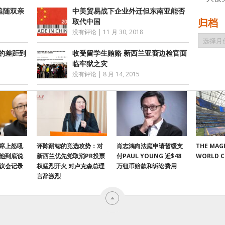
追随双亲
中美贸易战下企业外迁但东南亚能否
归档
取代中国
没有评论
|
11 月 30, 2018
归
档
的差距到
收受留学生贿赂 新西兰亚裔边检官面
临牢狱之灾
没有评论
|
8 月 14, 2015
席上怒吼
评陈耐锶的竞选攻势：对
肖志鴻向法庭申请暂缓支
THE MAGI
他到底说
新西兰优先党取消PR投票
付PAUL YOUNG 近$48
WORLD 
议会记录
权猛烈开火 对卢克森总理
万纽币赔款和诉讼费用
言辞激烈