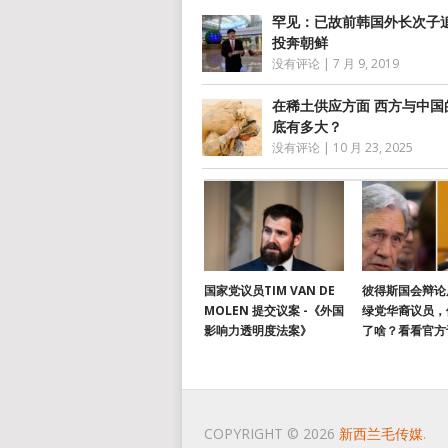
罕见：已故前韩国外长次子
投奔朝鲜
没有评论
|
7 月 9, 2019
在稀土供应方面 西方与中国
底有多大？
没有评论
|
10 月 23, 2025
国家党议员TIM VAN DE
彼得斯国会辩论
MOLEN 提交议案 -《外国
绿党华裔议员，
影响力透明度法案》
了啥？看看官方
COPYRIGHT © 2026
新西兰毛传媒
.