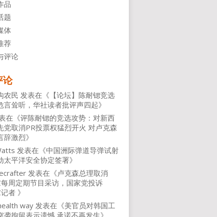
作品
话题
媒体
推荐
与评论
评论
沟农民
发表在《
【论坛】陈耐锶竞选
危言耸听，华社读者批评声四起
》
表在《
评陈耐锶的竞选攻势：对新西
先党取消PR投票权猛烈开火 对卢克森
言辞激烈
》
atts
发表在《
中国洲际弹道导弹试射
动太平洋安全协定签署
》
ecrafter
发表在《
卢克森总理取消
NZ每周定期节目采访，国家党投诉
Z记者
》
health way
发表在《
美官员对韩国工
突袭拘留表示遗憾 承诺不再发生
》