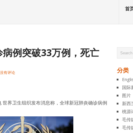
首
病例突破33万例，死亡
分类
没有评论
Engli
atsApp
分
国际
享
图片
电 世界卫生组织发布消息称，全球新冠肺炎确诊病例
新西
。
桃源
毛传
毛传