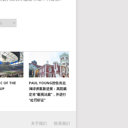
C OF THE
PAUL YOUNG控告肖志
CUP
鴻诽谤案新进展：高院裁
定肖“藐视法庭”，并进行
“处罚听证”
关于我们
联系我们