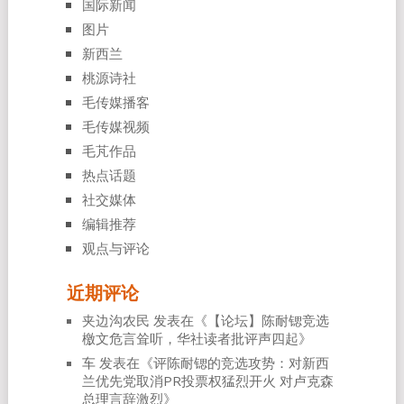
国际新闻
图片
新西兰
桃源诗社
毛传媒播客
毛传媒视频
毛芃作品
热点话题
社交媒体
编辑推荐
观点与评论
近期评论
夹边沟农民
发表在《
【论坛】陈耐锶竞选
檄文危言耸听，华社读者批评声四起
》
车
发表在《
评陈耐锶的竞选攻势：对新西
兰优先党取消PR投票权猛烈开火 对卢克森
总理言辞激烈
》