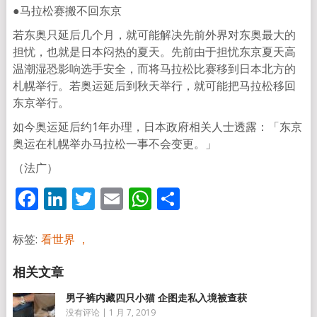
●马拉松赛搬不回东京
若东奥只延后几个月，就可能解决先前外界对东奥最大的
担忧，也就是日本闷热的夏天。先前由于担忧东京夏天高
温潮湿恐影响选手安全，而将马拉松比赛移到日本北方的
札幌举行。若奥运延后到秋天举行，就可能把马拉松移回
东京举行。
如今奥运延后约1年办理，日本政府相关人士透露：「东京
奥运在札幌举办马拉松一事不会变更。」
（法广）
Facebook
LinkedIn
Twitter
Email
WhatsApp
分
享
标签:
看世界 ，
男子裤内藏四只小猫 企图走私入境被查获
没有评论
|
1 月 7, 2019