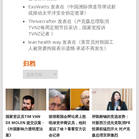
ExoWatts
发表在《
中国洲际弹道导弹试射
或推动太平洋安全协定签署
》
Thrivecrafter
发表在《
卢克森总理取消
TVNZ每周定期节目采访，国家党投诉
TVNZ记者
》
lean health way
发表在《
美官员对韩国工
人被突袭拘留表示遗憾 承诺不再发生
》
归档
归
档
国家党议员TIM VAN
彼得斯国会辩论席上怒
评陈耐锶的竞选攻势：
DE MOLEN 提交议案 -
吼绿党华裔议员，他到
对新西兰优先党取消PR
《外国影响力透明度法
底说了啥？看看官方议
投票权猛烈开火 对卢克
案》
会记录
森总理言辞激烈