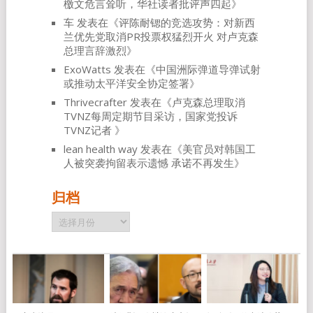
檄文危言耸听，华社读者批评声四起
》
车
发表在《
评陈耐锶的竞选攻势：对新西
兰优先党取消PR投票权猛烈开火 对卢克森
总理言辞激烈
》
ExoWatts
发表在《
中国洲际弹道导弹试射
或推动太平洋安全协定签署
》
Thrivecrafter
发表在《
卢克森总理取消
TVNZ每周定期节目采访，国家党投诉
TVNZ记者
》
lean health way
发表在《
美官员对韩国工
人被突袭拘留表示遗憾 承诺不再发生
》
归档
归
档