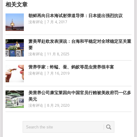
朝鲜再向日本海试射弹道导弹：日本提出强烈抗议
没有评论
|
7 月 4, 2017
萧美琴赴欧发表演说：台海和平稳定对全球稳定至关重
要
没有评论
|
11 月 8, 2025
营养学家：蚱蜢、蚕、蚂蚁等昆虫营养很丰富
没有评论
|
7 月 16, 2019
美营养公司康宝莱因向中国官员行贿被美政府罚一亿多
美元
没有评论
|
8 月 29, 2020