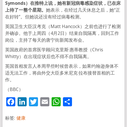
Symonds）在推特上说，她有新冠病毒感染症状，已在床
上待了一整个星期。
她表示，在经过几天休息之后，她“正
在好转”。但她说还没有经过病毒检测。
英国卫生大臣汉考克（Matt Hancock）之前也进行了检测
并确诊。他于上周四（4月2日）结束自我隔离，回到工作
岗位，主持了每天的唐宁街新闻发布会。
英国政府的首席医学顾问克里斯·惠蒂教授（Chris
Whitty）在出现症状后也不得不自我隔离。
英国首相发言人本周早些时候曾表示，如果约翰逊身体不
适无法工作，将由外交大臣多米尼克·拉布接替首相的工
作。
（BBC）
Facebook
LinkedIn
Twitter
Email
WhatsApp
分
享
标签:
健康