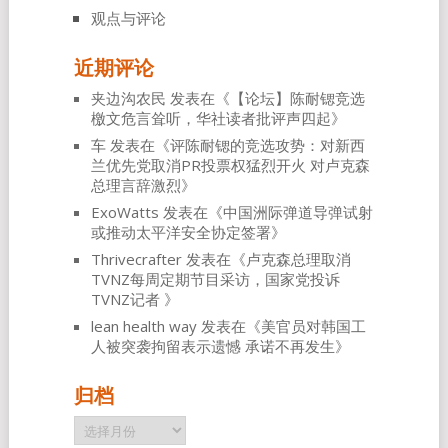
观点与评论
近期评论
夹边沟农民
发表在《
【论坛】陈耐锶竞选
檄文危言耸听，华社读者批评声四起
》
车
发表在《
评陈耐锶的竞选攻势：对新西
兰优先党取消PR投票权猛烈开火 对卢克森
总理言辞激烈
》
ExoWatts
发表在《
中国洲际弹道导弹试射
或推动太平洋安全协定签署
》
Thrivecrafter
发表在《
卢克森总理取消
TVNZ每周定期节目采访，国家党投诉
TVNZ记者
》
lean health way
发表在《
美官员对韩国工
人被突袭拘留表示遗憾 承诺不再发生
》
归档
归
档