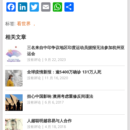
Facebook
LinkedIn
Twitter
Email
WhatsApp
分
享
标签:
看世界 ，
三名来自中印争议地区印度运动员据报无法参加杭州亚
运会
没有评论
|
9 月 22, 2023
全球疫情新报：逾5400万确诊 131万人死
没有评论
|
11 月 16, 2020
担心中国影响 澳洲考虑重修反间谍法
没有评论
|
6 月 6, 2017
人越聪明越容易与人合作
没有评论
|
4 月 18, 2018