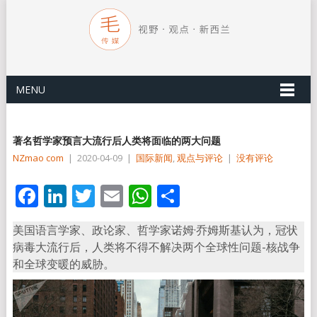
MENU
著名哲学家预言大流行后人类将面临的两大问题
NZmao com
|
2020-04-09
|
国际新闻
,
观点与评论
|
没有评论
Facebook
LinkedIn
Twitter
Email
WhatsApp
分
享
美国语言学家、政论家、哲学家诺姆·乔姆斯基认为，冠状
病毒大流行后，人类将不得不解决两个全球性问题-核战争
和全球变暖的威胁。