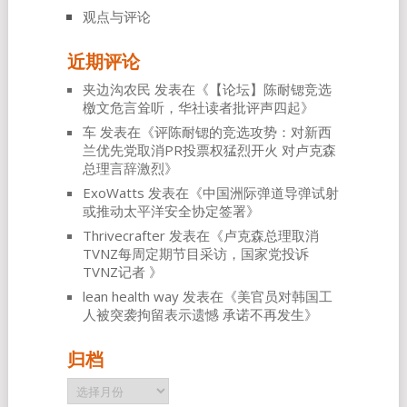
观点与评论
近期评论
夹边沟农民
发表在《
【论坛】陈耐锶竞选
檄文危言耸听，华社读者批评声四起
》
车
发表在《
评陈耐锶的竞选攻势：对新西
兰优先党取消PR投票权猛烈开火 对卢克森
总理言辞激烈
》
ExoWatts
发表在《
中国洲际弹道导弹试射
或推动太平洋安全协定签署
》
Thrivecrafter
发表在《
卢克森总理取消
TVNZ每周定期节目采访，国家党投诉
TVNZ记者
》
lean health way
发表在《
美官员对韩国工
人被突袭拘留表示遗憾 承诺不再发生
》
归档
归
档