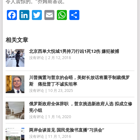
令人震惊的。”乔姆斯基说。
Facebook
LinkedIn
Twitter
Email
WhatsApp
分
享
北京西单大悦城1男持刀行凶1死12伤 嫌犯被捕
没有评论
|
2 月 12, 2018
川普搁置与普京的会晤，美财长放话将重手制裁俄罗
斯 痛批普丁不诚实坦率
没有评论
|
10 月 23, 2025
俄罗斯政府全体辞职 ，普京挑选新政府人选 拟成立修
宪小组
没有评论
|
1 月 16, 2020
两岸会谈首见 国民党脸书直播“习洪会”
没有评论
|
11 月 1, 2016