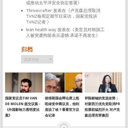
或推动太平洋安全协定签署
》
Thrivecrafter
发表在《
卢克森总理取消
TVNZ每周定期节目采访，国家党投诉
TVNZ记者
》
lean health way
发表在《
美官员对韩国工
人被突袭拘留表示遗憾 承诺不再发生
》
归档
归
档
国家党议员TIM VAN
彼得斯国会辩论席上怒
评陈耐锶的竞选攻势：
DE MOLEN 提交议案 -
吼绿党华裔议员，他到
对新西兰优先党取消PR
《外国影响力透明度法
底说了啥？看看官方议
投票权猛烈开火 对卢克
案》
会记录
森总理言辞激烈