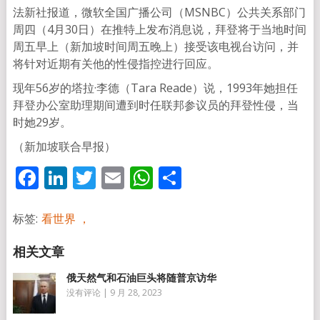
法新社报道，微软全国广播公司（MSNBC）公共关系部门
周四（4月30日）在推特上发布消息说，拜登将于当地时间
周五早上（新加坡时间周五晚上）接受该电视台访问，并
将针对近期有关他的性侵指控进行回应。
现年56岁的塔拉·李德（Tara Reade）说，1993年她担任
拜登办公室助理期间遭到时任联邦参议员的拜登性侵，当
时她29岁。
（新加坡联合早报）
Facebook
LinkedIn
Twitter
Email
WhatsApp
分
享
标签:
看世界 ，
俄天然气和石油巨头将随普京访华
没有评论
|
9 月 28, 2023