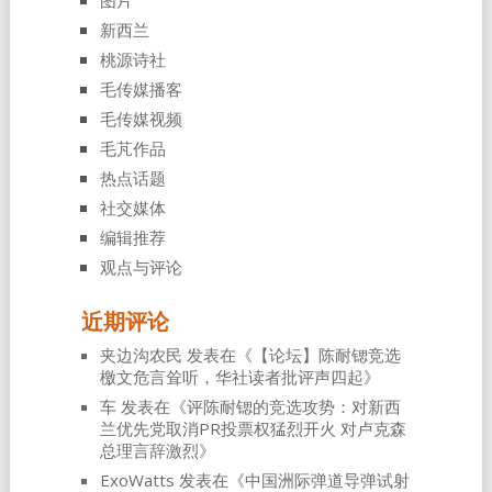
图片
新西兰
桃源诗社
毛传媒播客
毛传媒视频
毛芃作品
热点话题
社交媒体
编辑推荐
观点与评论
近期评论
夹边沟农民
发表在《
【论坛】陈耐锶竞选
檄文危言耸听，华社读者批评声四起
》
车
发表在《
评陈耐锶的竞选攻势：对新西
兰优先党取消PR投票权猛烈开火 对卢克森
总理言辞激烈
》
ExoWatts
发表在《
中国洲际弹道导弹试射