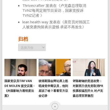
Thrivecrafter
发表在《
卢克森总理取消
TVNZ每周定期节目采访，国家党投诉
TVNZ记者
》
lean health way
发表在《
美官员对韩国工
人被突袭拘留表示遗憾 承诺不再发生
》
归档
归
档
国家党议员TIM VAN
彼得斯国会辩论席上怒
评陈耐锶的竞选攻势：
DE MOLEN 提交议案 -
吼绿党华裔议员，他到
对新西兰优先党取消PR
《外国影响力透明度法
底说了啥？看看官方议
投票权猛烈开火 对卢克
案》
会记录
森总理言辞激烈