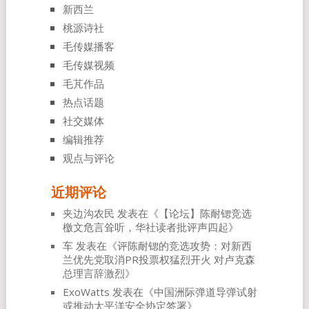
新西兰
桃源诗社
毛传媒播客
毛传媒视频
毛芃作品
热点话题
社交媒体
编辑推荐
观点与评论
近期评论
夹边沟农民
发表在《
【论坛】陈耐锶竞选
檄文危言耸听，华社读者批评声四起
》
车
发表在《
评陈耐锶的竞选攻势：对新西
兰优先党取消PR投票权猛烈开火 对卢克森
总理言辞激烈
》
ExoWatts
发表在《
中国洲际弹道导弹试射
或推动太平洋安全协定签署
》