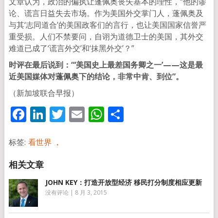
文章认为，政治的偏执让蓬佩奥丧失基本的理性，“他的谬
论、谎言日益失去市场。作为美国外交掌门人，蓬佩奥及
与其‘志同道合’的美国政客们的言行，也让美国国家信誉严
重受损。人们不禁要问，自诩为道德卫士的美国，其外交
难道已成了‘谎言外交’和‘抹黑外交’？”
时评在最后说到：“‘美国史上最差国务卿之一’——这是最
近美国媒体对蓬佩奥下的结论，非常中肯、到位”。
（新加坡联合早报）
Facebook
LinkedIn
Twitter
Email
WhatsApp
分
享
标签:
看世界 ，
JOHN KEY：打造开放型经济 移民打分制度相应更新
没有评论
|
8 月 3, 2015