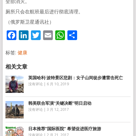
全部消灭。
厕所只会在航班最后进行彻底清理。
（俄罗斯卫星通讯社）
Facebook
LinkedIn
Twitter
Email
WhatsApp
分
享
标签:
健康
英国哈利·波特景区悲剧：女子山间徒步遭雷击死亡
没有评论
|
6 月 10, 2019
韩美联合军演“关键决断”明日启动
没有评论
|
3 月 12, 2017
日本推荐“国际医院” 希望促进医疗旅游
没有评论
|
2 月 21, 2017