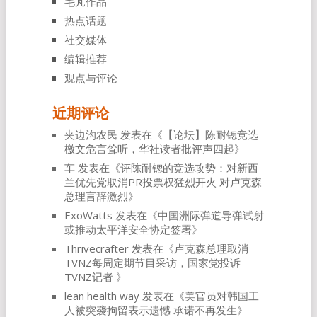
毛芃作品
热点话题
社交媒体
编辑推荐
观点与评论
近期评论
夹边沟农民
发表在《
【论坛】陈耐锶竞选
檄文危言耸听，华社读者批评声四起
》
车
发表在《
评陈耐锶的竞选攻势：对新西
兰优先党取消PR投票权猛烈开火 对卢克森
总理言辞激烈
》
ExoWatts
发表在《
中国洲际弹道导弹试射
或推动太平洋安全协定签署
》
Thrivecrafter
发表在《
卢克森总理取消
TVNZ每周定期节目采访，国家党投诉
TVNZ记者
》
lean health way
发表在《
美官员对韩国工
人被突袭拘留表示遗憾 承诺不再发生
》