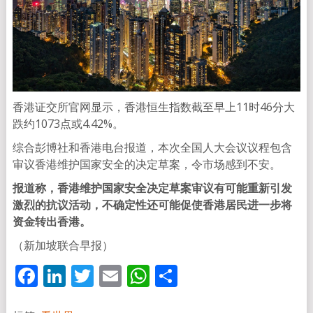
香港证交所官网显示，香港恒生指数截至早上11时46分大
跌约1073点或4.42%。
综合彭博社和香港电台报道，本次全国人大会议议程包含
审议香港维护国家安全的决定草案，令市场感到不安。
报道称，香港维护国家安全决定草案审议有可能重新引发
激烈的抗议活动，不确定性还可能促使香港居民进一步将
资金转出香港。
（新加坡联合早报）
Facebook
LinkedIn
Twitter
Email
WhatsApp
分
享