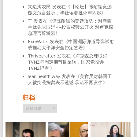
夹边沟农民
发表在《
【论坛】陈耐锶竞选
檄文危言耸听，华社读者批评声四起
》
车
发表在《
评陈耐锶的竞选攻势：对新西
兰优先党取消PR投票权猛烈开火 对卢克森
总理言辞激烈
》
ExoWatts
发表在《
中国洲际弹道导弹试射
或推动太平洋安全协定签署
》
Thrivecrafter
发表在《
卢克森总理取消
TVNZ每周定期节目采访，国家党投诉
TVNZ记者
》
lean health way
发表在《
美官员对韩国工
人被突袭拘留表示遗憾 承诺不再发生
》
归档
归
档