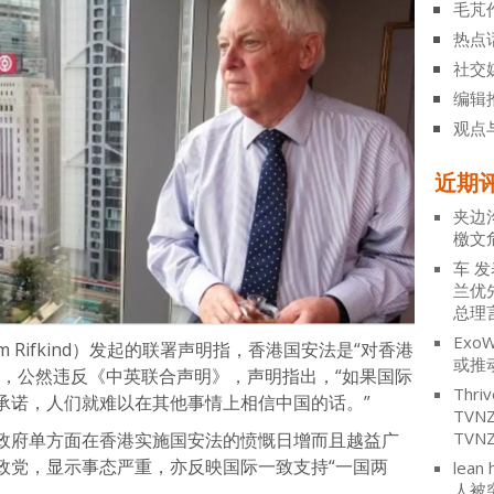
毛芃
热点
社交
编辑
观点
近期
夹边
檄文
车
发
兰优
总理
ExoW
m Rifkind）发起的联署声明指，香港国安法是“对香港
或推
”，公然违反《中英联合声明》，声明指出，“如果国际
Thriv
承诺，人们就难以在其他事情上相信中国的话。”
TV
TVN
政府单方面在香港实施国安法的愤慨日增而且越益广
政党，显示事态严重，亦反映国际一致支持“一国两
lean 
人被