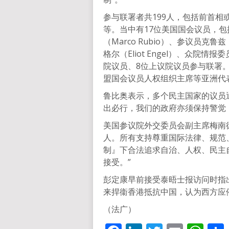
参与联署者共199人，包括前首
等。当中有17位美国国会议员，
（Marco Rubio）、参议员克
格尔（Eliot Engel）、众院情报
院议员、8位上议院议员参与联署
盟国会议员人权组织主席等亚洲代
鲁比奥表示，多个民主国家的议员
出必行，我们的政府亦须保持警觉
美国参议院外交委员会副主席梅南德兹（
人。所有支持尊重国际法律、规范
制』下合法追求自治、人权、民主
接受。”
彭定康早前接受泰晤士报访问时指
来捍衞香港抵抗中国，认为西方应
（法广）