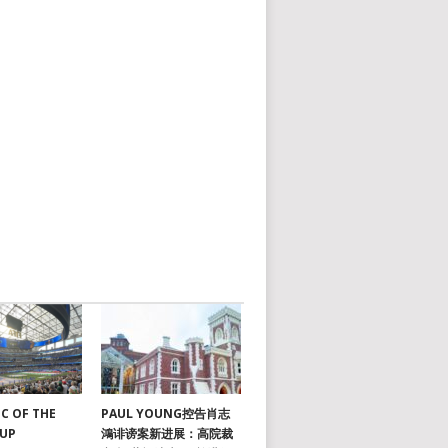
C OF THE
PAUL YOUNG控告肖志
CUP
鴻诽谤案新进展：高院裁