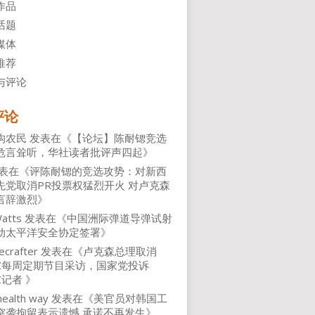
作品
话题
媒体
推荐
与评论
评论
沟农民
发表在《
【论坛】陈耐锶竞选
危言耸听，华社读者批评声四起
》
表在《
评陈耐锶的竞选攻势：对新西
先党取消PR投票权猛烈开火 对卢克森
言辞激烈
》
atts
发表在《
中国洲际弹道导弹试射
动太平洋安全协定签署
》
ecrafter
发表在《
卢克森总理取消
NZ每周定期节目采访，国家党投诉
Z记者
》
health way
发表在《
美官员对韩国工
突袭拘留表示遗憾 承诺不再发生
》