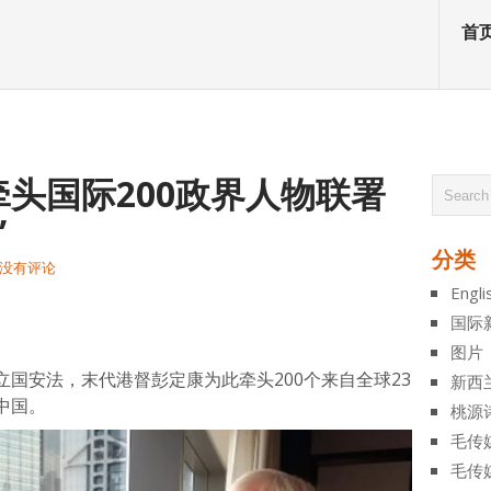
首
头国际200政界人物联署
”
分类
没有评论
Engli
atsApp
分
国际
享
图片
国安法，末代港督彭定康为此牵头200个来自全球23
新西
中国。
桃源
毛传
毛传