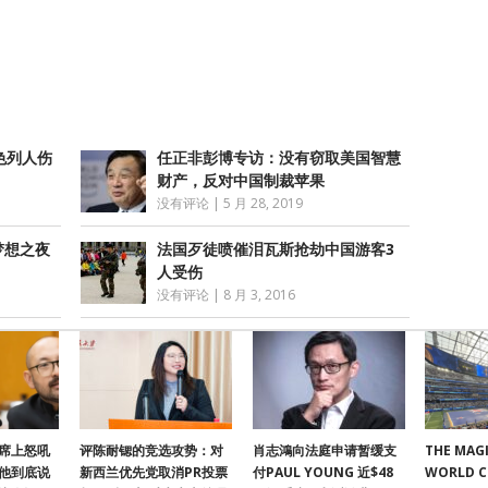
atsApp
分
享
色列人伤
任正非彭博专访：没有窃取美国智慧
财产，反对中国制裁苹果
没有评论
|
5 月 28, 2019
梦想之夜
法国歹徒喷催泪瓦斯抢劫中国游客3
人受伤
没有评论
|
8 月 3, 2016
席上怒吼
评陈耐锶的竞选攻势：对
肖志鴻向法庭申请暂缓支
THE MAGI
他到底说
新西兰优先党取消PR投票
付PAUL YOUNG 近$48
WORLD 