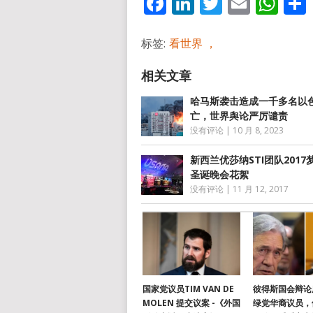
Facebook
LinkedIn
Twitter
Email
Wh
标签:
看世界 ，
哈马斯袭击造成一千多名以
亡，世界舆论严厉谴责
没有评论
|
10 月 8, 2023
新西兰优莎纳STI团队2017
圣诞晚会花絮
没有评论
|
11 月 12, 2017
国家党议员TIM VAN DE
彼得斯国会辩论
MOLEN 提交议案 -《外国
绿党华裔议员，