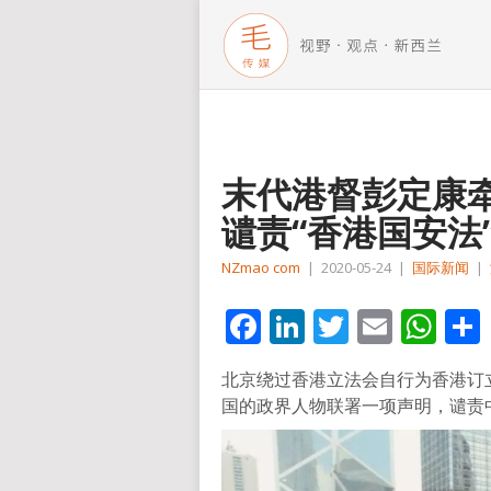
末代港督彭定康牵
谴责“香港国安法
NZmao com
|
2020-05-24
|
国际新闻
|
Facebook
LinkedIn
Twitter
Email
Wh
北京绕过香港立法会自行为香港订立
国的政界人物联署一项声明，谴责