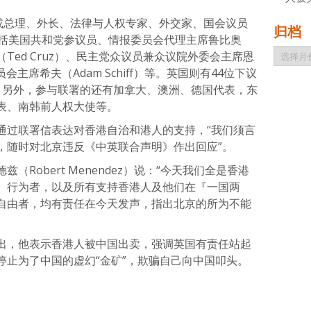
相或总理、外长、法律与人权专家、外交家、国会议员
归档
包括美国共和党参议员、情报委员会代理主席鲁比奥
归
鲁兹（Ted Cruz）、民主党众议员兼众议院外委会主席恩
档
委员会主席希夫（Adam Schiff）等。英国则有44位下议
。另外，参与联署的还有加拿大、澳洲、德国代表，东
表、南韩前人权大使等。
通过联署信表达对香港自治和港人的支持，“我们须言
，随时对北京违反《中英联合声明》作出回应”。
Robert Menendez）说：“今天我们全是香港
、行为者，以及所有支持香港人及他们在『一国两
自由者，均有责任在今天发声，指出北京的所为不能
出，他表示香港人被中国出卖，强调英国有责任站起
停止为了中国的虚幻“金矿”，欺骗自己向中国叩头。