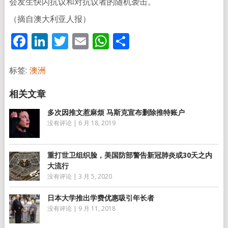
会发生快闪抗议和对抗议者的随机袭击。
（摘自澳大利亚人报）
Facebook
LinkedIn
Twitter
Email
WhatsApp
分
享
标签:
澳洲
多次因推文惹麻烦 马斯克宣布删除推特账户
没有评论
|
6 月 18, 2019
重打世卫组织脸，美国防部警告新冠肺炎或30天之内
大流行
没有评论
|
3 月 5, 2020
日本大学推出学费优惠吸引年长者
没有评论
|
9 月 11, 2018