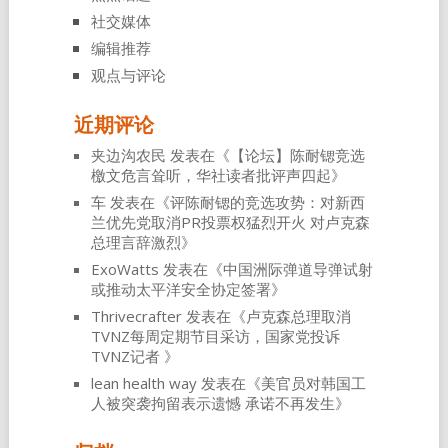
社交媒体
编辑推荐
观点与评论
近期评论
夹边沟农民
发表在《
【论坛】陈耐锶竞选
檄文危言耸听，华社读者批评声四起
》
车
发表在《
评陈耐锶的竞选攻势：对新西
兰优先党取消PR投票权猛烈开火 对卢克森
总理言辞激烈
》
ExoWatts
发表在《
中国洲际弹道导弹试射
或推动太平洋安全协定签署
》
Thrivecrafter
发表在《
卢克森总理取消
TVNZ每周定期节目采访，国家党投诉
TVNZ记者
》
lean health way
发表在《
美官员对韩国工
人被突袭拘留表示遗憾 承诺不再发生
》