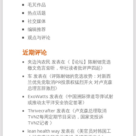
毛芃作品
热点话题
社交媒体
编辑推荐
观点与评论
近期评论
夹边沟农民
发表在《
【论坛】陈耐锶竞选
檄文危言耸听，华社读者批评声四起
》
车
发表在《
评陈耐锶的竞选攻势：对新西
兰优先党取消PR投票权猛烈开火 对卢克森
总理言辞激烈
》
ExoWatts
发表在《
中国洲际弹道导弹试射
或推动太平洋安全协定签署
》
Thrivecrafter
发表在《
卢克森总理取消
TVNZ每周定期节目采访，国家党投诉
TVNZ记者
》
lean health way
发表在《
美官员对韩国工