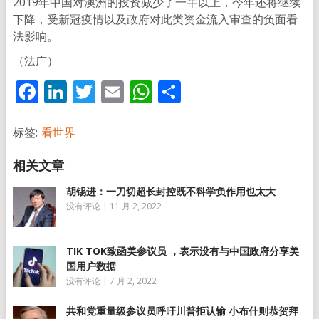
2019年中国对澳洲的投资减少了一半以上，今年还将继续
下降，受新冠疫情以及政府对此类资金流入审查的负面看
法影响。
（法广）
Facebook
LinkedIn
Twitter
Email
WhatsApp
分
享
标签:
看世界
胡锡进：一刀切超长封控既不科学负作用也太大
没有评论
|
11 月 2, 2022
TIK TOK致函美参议员 ，表示没有与中国政府分享美
国用户数据
没有评论
|
7 月 2, 2022
共和党重量级参议员呼吁川普拒认输 小布什则恭贺拜