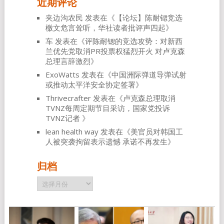
近期评论
夹边沟农民
发表在《
【论坛】陈耐锶竞选
檄文危言耸听，华社读者批评声四起
》
车
发表在《
评陈耐锶的竞选攻势：对新西
兰优先党取消PR投票权猛烈开火 对卢克森
总理言辞激烈
》
ExoWatts
发表在《
中国洲际弹道导弹试射
或推动太平洋安全协定签署
》
Thrivecrafter
发表在《
卢克森总理取消
TVNZ每周定期节目采访，国家党投诉
TVNZ记者
》
lean health way
发表在《
美官员对韩国工
人被突袭拘留表示遗憾 承诺不再发生
》
归档
归
档