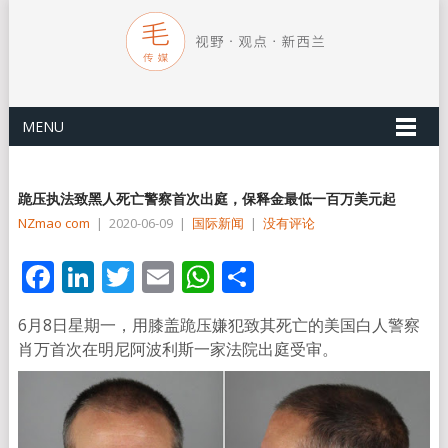
MENU
跪压执法致黑人死亡警察首次出庭，保释金最低一百万美元起
NZmao com
|
2020-06-09
|
国际新闻
|
没有评论
Facebook
LinkedIn
Twitter
Email
WhatsApp
分
享
6月8日星期一，用膝盖跪压嫌犯致其死亡的美国白人警察
肖万首次在明尼阿波利斯一家法院出庭受审。