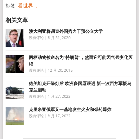
标签:
看世界 ，
澳大利亚将调查外国势力干预公立大学
没有评论
|
8 月 31, 2020
两栖动物被命名为“特朗普”，然而它可能因气候变化灭
绝
没有评论
|
12 月 20, 2018
德美坦克开绿灯后 欧洲多国愿跟进 新一波西方军援乌
克兰启动
没有评论
|
1 月 27, 2023
克里米亚俄军又一基地发生火灾和弹药爆炸
没有评论
|
8 月 17, 2022