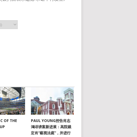
C OF THE
PAUL YOUNG控告肖志
CUP
鴻诽谤案新进展：高院裁
定肖“藐视法庭”，并进行