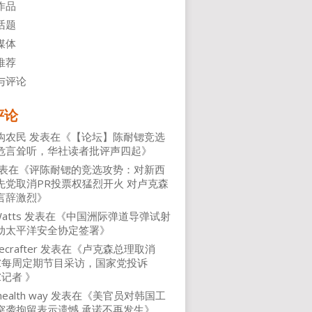
作品
话题
媒体
推荐
与评论
评论
沟农民
发表在《
【论坛】陈耐锶竞选
危言耸听，华社读者批评声四起
》
表在《
评陈耐锶的竞选攻势：对新西
先党取消PR投票权猛烈开火 对卢克森
言辞激烈
》
atts
发表在《
中国洲际弹道导弹试射
动太平洋安全协定签署
》
ecrafter
发表在《
卢克森总理取消
NZ每周定期节目采访，国家党投诉
Z记者
》
health way
发表在《
美官员对韩国工
突袭拘留表示遗憾 承诺不再发生
》