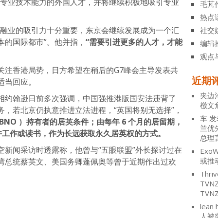
有专业技术能力的外国人才，并将继续积极地吸引专业
毛芃
热点
金融业的吸引力十分重要，东京会继续发展成为一个汇
社交
本的国际都市”。他并指，
“需要引进更多的人才，才能
编辑
观点
关注香港局势，日方希望在稍后的G7峰会主导发表共
近期
适当回应。
夹边
相约翰逊日前多次强调，中国强推港版国安法违背了
檄文
务，若北京仍执意推进立法进程，“英国将别无选择”，
车
发
NO ）持有者的居英条件；由每年 6 个月的居留期，
兰优
准许工作或读书，作为长远获取永久居英权的方式。
总理
空新闻采访时透露称，他曾与“五眼联盟”外长探讨过在
ExoW
或推
湾总统蔡英文、美国务卿蓬佩奥等曾于近期作出过欢
Thriv
TV
TVN
atsApp
分
lean 
人被