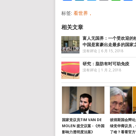
标签:
看世界，
富人无国界：一个受欢迎的
中国是富豪出走最多的国家
没有评论
|
6 月 15, 2018
研究：脂肪有时可助免疫
没有评论
|
1 月 2, 2018
国家党议员TIM VAN DE
彼得斯国会辩论
MOLEN 提交议案 -《外国
绿党华裔议员，
影响力透明度法案》
了啥？看看官方