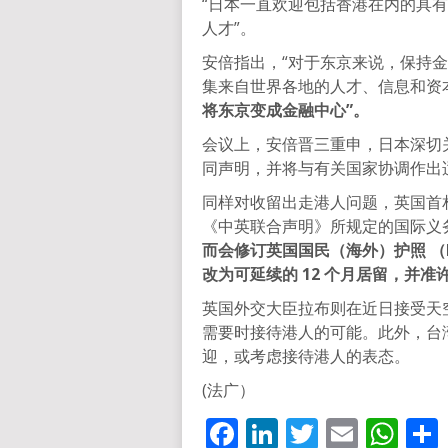
“日本一直欢迎包括香港在内的具
人才”。
安倍指出，“对于东京来说，保持
集来自世界各地的人才、信息和资
将东京变成金融中心”。
会议上，安倍晋三重申，日本深切
同声明，并将与有关国家协调作出
同样对收留出走港人问题，英国首
《中英联合声明》所规定的国际义
而会修订英国国民（海外）护照 （B
改为可延续的 12 个月居留，并
英国外交大臣拉布则在近日接受天
需要时接待港人的可能。此外，台
迎，或考虑接待港人的表态。
(法广）
Facebook
LinkedIn
Twitter
Email
Wh