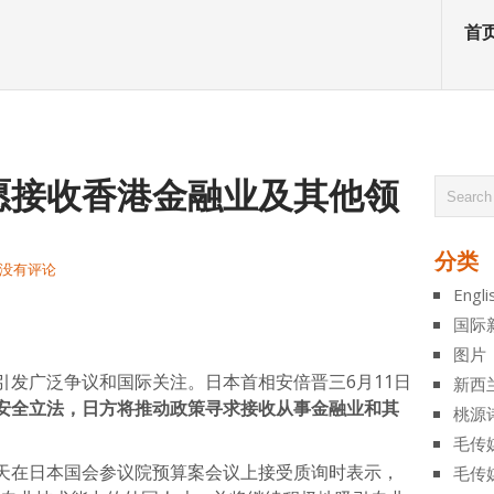
首
愿接收香港金融业及其他领
分类
没有评论
Engli
atsApp
分
国际
享
图片
引发广泛争议和国际关注。日本首相安倍晋三6月11日
新西
安全立法，日方将推动政策寻求接收从事金融业和其
桃源
毛传
天在日本国会参议院预算案会议上接受质询时表示，
毛传