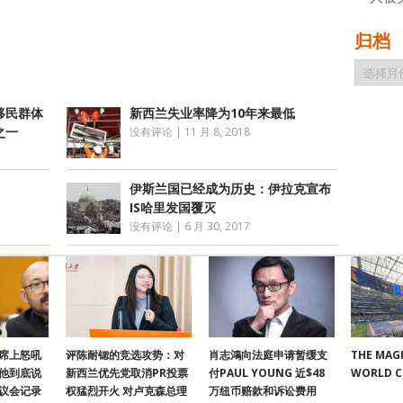
享
归档
归
档
移民群体
新西兰失业率降为10年来最低
之一
没有评论
|
11 月 8, 2018
伊斯兰国已经成为历史：伊拉克宣布
IS哈里发国覆灭
没有评论
|
6 月 30, 2017
席上怒吼
评陈耐锶的竞选攻势：对
肖志鴻向法庭申请暂缓支
THE MAGI
他到底说
新西兰优先党取消PR投票
付PAUL YOUNG 近$48
WORLD 
议会记录
权猛烈开火 对卢克森总理
万纽币赔款和诉讼费用