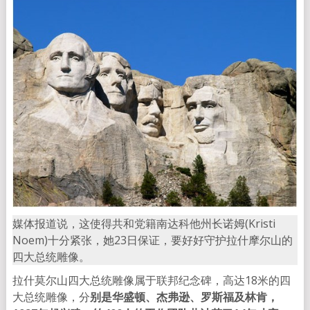
媒体报道说，这使得共和党籍南达科他州长诺姆(Kristi
Noem)十分紧张，她23日保证，要好好守护拉什摩尔山的
四大总统雕像。
拉什莫尔山四大总统雕像属于联邦纪念碑，高达18米的四
大总统雕像，分
别是华盛顿、杰弗逊、罗斯福及林肯，