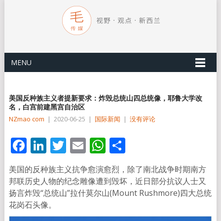
MENU
美国反种族主义者提新要求：炸毁总统山四总统像，耶鲁大学改
名，白宫前建黑宫自治区
NZmao com
|
2020-06-25
|
国际新闻
|
没有评论
Facebook
LinkedIn
Twitter
Email
WhatsApp
分
享
美国的反种族主义抗争愈演愈烈，除了南北战争时期南方
邦联历史人物的纪念雕像遭到毁坏，近日部分抗议人士又
扬言炸毁“总统山”拉什莫尔山(Mount Rushmore)四大总统
花岗石头像。