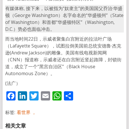
有媒体称, 接下来，以被指为“奴隶主”的美国国父乔治·华盛
顿（George Washington）名字命名的“华盛顿州”（State
of Washington）和首都“华盛顿特区”（Washington,
D.C.）势必也面临冲击。
而当地时间22日，示威者聚集白宫附近的拉法叶广场
（Lafayette Square），试图拉倒美国前总统安德鲁·杰克
逊(Andrew Jackson)的雕像。美国有线电视新闻网
（CNN）报道称，示威者还在白宫附近竖起路障，封锁街
道，成立了一个“黑宫自治区”（Black House
Autonomous Zone）。
(法广）
Facebook
LinkedIn
Twitter
Email
WhatsApp
分
享
标签:
看世界 ，