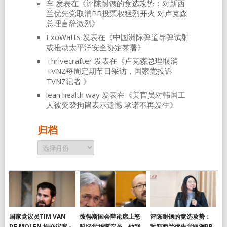
车
发表在《
评陈耐锶的竞选攻势：对新西
兰优先党取消PR投票权猛烈开火 对卢克森
总理言辞激烈
》
ExoWatts
发表在《
中国洲际弹道导弹试射
或推动太平洋安全协定签署
》
Thrivecrafter
发表在《
卢克森总理取消
TVNZ每周定期节目采访，国家党投诉
TVNZ记者
》
lean health way
发表在《
美官员对韩国工
人被突袭拘留表示遗憾 承诺不再发生
》
归档
归
档
国家党议员TIM VAN
彼得斯国会辩论席上怒
评陈耐锶的竞选攻势：
DE MOLEN 提交议案 -
吼绿党华裔议员，他到
对新西兰优先党取消PR