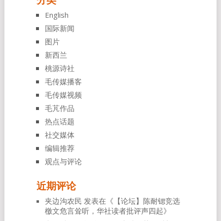
English
国际新闻
图片
新西兰
桃源诗社
毛传媒播客
毛传媒视频
毛芃作品
热点话题
社交媒体
编辑推荐
观点与评论
近期评论
夹边沟农民
发表在《
【论坛】陈耐锶竞选
檄文危言耸听，华社读者批评声四起
》