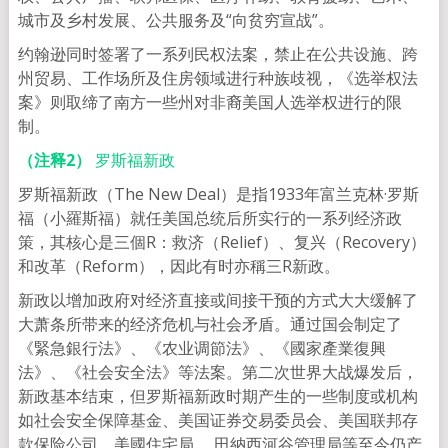
城市及乡村发展、公共服务及“向贫穷宣战”。
约翰逊同时签署了一系列民权法案，禁止在公共设施、跨
州贸易、工作场所及住房领域进行种族歧视，《选举权法
案》则取缔了南方一些州对非裔美国人选举权进行的限
制。
（注释2）
罗斯福新政
罗斯福新政（The New Deal）是指1933年富兰克林·罗斯
福（小羅斯福）就任美国总统后所实行的一系列经济政
策，其核心是三個R：救济（Relief）、复兴（Recovery）
和改革（Reform），因此有时亦稱三R新政。
新政以增加政府对经济直接或间接干预的方式大大缓解了
大萧条所带来的经济危机与社会矛盾。通过国会制定了
《緊急銀行法》、《农业调節法》、《國家產業復興
法》、《社会安全法》等法案。第二次世界大战爆发后，
新政基本结束，但罗斯福新政时期产生的一些制度或机构
如社会安全保障基金、美国证券交易委员会、美国联邦存
款保险公司、美國住宅局 、田納西河谷管理局等至今仍产