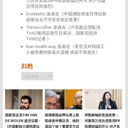
兰优先党取消PR投票权猛烈开火 对卢克森
总理言辞激烈
》
ExoWatts
发表在《
中国洲际弹道导弹试射
或推动太平洋安全协定签署
》
Thrivecrafter
发表在《
卢克森总理取消
TVNZ每周定期节目采访，国家党投诉
TVNZ记者
》
lean health way
发表在《
美官员对韩国工
人被突袭拘留表示遗憾 承诺不再发生
》
归档
归
档
国家党议员TIM VAN
彼得斯国会辩论席上怒
评陈耐锶的竞选攻势：
DE MOLEN 提交议案 -
吼绿党华裔议员，他到
对新西兰优先党取消PR
《外国影响力透明度法
底说了啥？看看官方议
投票权猛烈开火 对卢克