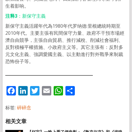
生着影响。
注释3
：新保守主義
新保守主義活躍年代為1980年代罗纳德·里根總統時期至
2010年代。主要主張有民間保守力量、政府不干預市場經
濟自由競爭，主張自由貿易、推行減稅、削減社會福利、
反對積極平權措施、小政府主义等。其它主張有：反對多
元文化主義、強調愛國主義、以主動進行對外戰爭來制裁
恐怖份子等。
Facebook
LinkedIn
Twitter
Email
WhatsApp
分
享
标签:
碎碎念
【赵宇】一晚上看了俩电影：《敦克尔克》和《战狼