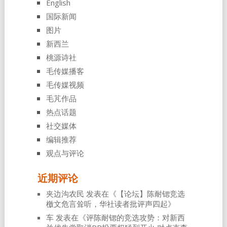
English
国际新闻
图片
新西兰
桃源诗社
毛传媒播客
毛传媒视频
毛芃作品
热点话题
社交媒体
编辑推荐
观点与评论
近期评论
夹边沟农民
发表在《
【论坛】陈耐锶竞选
檄文危言耸听，华社读者批评声四起
》
车
发表在《
评陈耐锶的竞选攻势：对新西