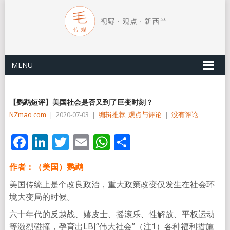
MENU
【鹦鹉短评】美国社会是否又到了巨变时刻？
NZmao com
|
2020-07-03
|
编辑推荐
,
观点与评论
|
没有评论
Facebook
LinkedIn
Twitter
Email
WhatsApp
分
享
作者：（美国）鹦鹉
美国传统上是个改良政治，重大政策改变仅发生在社会环
境大变局的时候。
六十年代的反越战、嬉皮士、摇滚乐、性解放、平权运动
等激烈碰撞，孕育出LBJ“伟大社会”（注1）各种福利措施