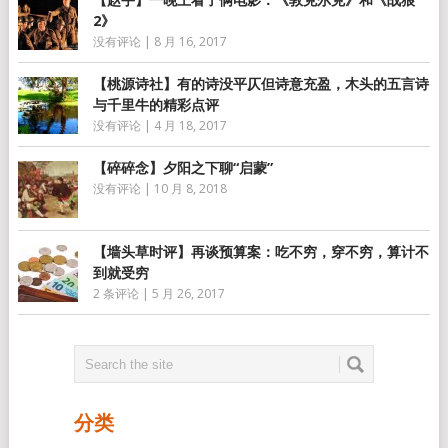
2》
没有评论
|
8 月 16, 2017
【桃源诗社】有的诗没平仄但诗意充盈，木头的五言诗
与千里牛的精彩点评
没有评论
|
4 月 18, 2017
【碎碎念】夕阳之下聊“启蒙”
没有评论
|
10 月 8, 2018
【墙头草时评】再谈预算案：吃不穷，穿不穷，算计不
到就受穷
2 条评论
|
5 月 26, 2017
分类