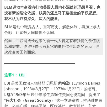
BLM运动本身没有打动美国人最内心深处的理想号召，也
没有新的理论依据，贩卖的还是马丁路德金的平权思想。
我不认为它有持久、深入的能量。
BLM运动中鞭挞古人、重写历史、解散体制，再加上暴力
色彩，让多数人同情但不认同。
然而，互联网成长起来的新一代人肯定有着独特的价值观
念和需求。也许很快会有其它的事件催生出新的运动，再
次改变美国的面貌。
注释1：
LBJ
LBJ
是美国政治人物林登·贝恩斯·
约翰逊
（Lyndon Baines
Johnson，1908年8月27日－1973年1月22日）的缩写。
LBJ
在1963年至1969年擔任第36任美国总统期间，提出了
“
伟大社会
（
Great Society
）”这一立法举措，推动维护民
权、公共广播、联邦医保、医疗补助、教育援助、艺术、