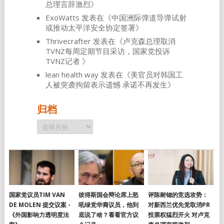
总理言辞激烈
》
ExoWatts
发表在《
中国洲际弹道导弹试射
或推动太平洋安全协定签署
》
Thrivecrafter
发表在《
卢克森总理取消
TVNZ每周定期节目采访，国家党投诉
TVNZ记者
》
lean health way
发表在《
美官员对韩国工
人被突袭拘留表示遗憾 承诺不再发生
》
归档
归
档
国家党议员TIM VAN
彼得斯国会辩论席上怒
评陈耐锶的竞选攻势：
DE MOLEN 提交议案 -
吼绿党华裔议员，他到
对新西兰优先党取消PR
《外国影响力透明度法
底说了啥？看看官方议
投票权猛烈开火 对卢克