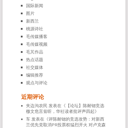
国际新闻
图片
新西兰
桃源诗社
毛传媒播客
毛传媒视频
毛芃作品
热点话题
社交媒体
编辑推荐
观点与评论
近期评论
夹边沟农民
发表在《
【论坛】陈耐锶竞选
檄文危言耸听，华社读者批评声四起
》
车
发表在《
评陈耐锶的竞选攻势：对新西
兰优先党取消PR投票权猛烈开火 对卢克森