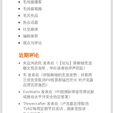
毛传媒播客
毛传媒视频
毛芃作品
热点话题
社交媒体
编辑推荐
观点与评论
近期评论
夹边沟农民
发表在《
【论坛】陈耐锶竞选
檄文危言耸听，华社读者批评声四起
》
车
发表在《
评陈耐锶的竞选攻势：对新西
兰优先党取消PR投票权猛烈开火 对卢克森
总理言辞激烈
》
ExoWatts
发表在《
中国洲际弹道导弹试射
或推动太平洋安全协定签署
》
Thrivecrafter
发表在《
卢克森总理取消
TVNZ每周定期节目采访，国家党投诉