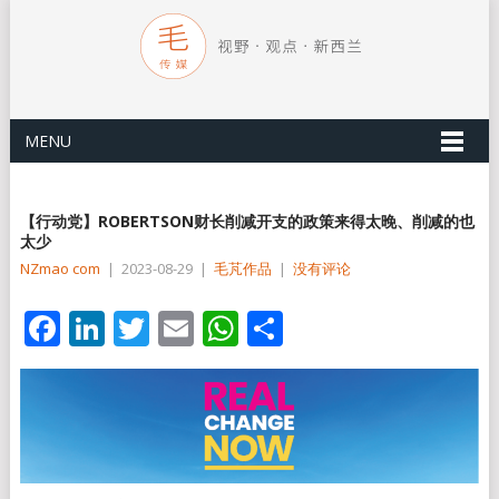
MENU
【行动党】ROBERTSON财长削减开支的政策来得太晚、削减的也
太少
NZmao com
|
2023-08-29
|
毛芃作品
|
没有评论
Facebook
LinkedIn
Twitter
Email
WhatsApp
分
享