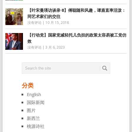
【叶宋曼瑛访谈录·8】傅聪随和风趣，谭盾直率活泼：
同艺术家们的交往
没有评论
|
10 月 15, 2018
【行动党】国家党减轻托儿负担的政策太容易被工党仿
效
没有评论
|
3 月 6, 2023
分类
English
国际新闻
图片
新西兰
桃源诗社