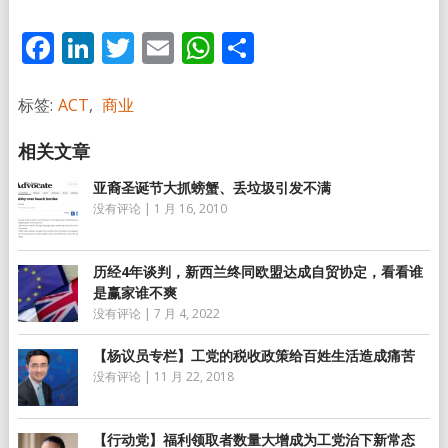
Facebook
LinkedIn
Twitter
Email
WhatsApp
分
享
标签:
ACT
,
商业
亚裔圣诞节大抓螃蟹、丢垃圾引发不满
没有评论
|
1 月 16, 2010
历经4年谈判，新西兰终同欧盟达成自贸协定，看看谁
是赢家谁不爽
没有评论
|
7 月 4, 2022
【杨议员专栏】工党的税收政策给百姓生活造成痛苦
没有评论
|
11 月 22, 2018
【行动党】福利领取者数量大增成为工党治下新常态