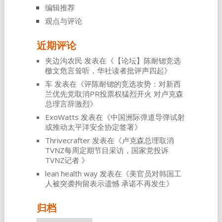
编辑推荐
观点与评论
近期评论
夹边沟农民
发表在《
【论坛】陈耐锶竞选
檄文危言耸听，华社读者批评声四起
》
车
发表在《
评陈耐锶的竞选攻势：对新西
兰优先党取消PR投票权猛烈开火 对卢克森
总理言辞激烈
》
ExoWatts
发表在《
中国洲际弹道导弹试射
或推动太平洋安全协定签署
》
Thrivecrafter
发表在《
卢克森总理取消
TVNZ每周定期节目采访，国家党投诉
TVNZ记者
》
lean health way
发表在《
美官员对韩国工
人被突袭拘留表示遗憾 承诺不再发生
》
归档