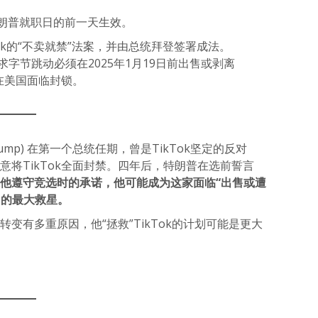
是特朗普就职日的前一天生效。
ok的“不卖就禁”法案，并由总统拜登签署成法。
要求字节跳动必须在2025年1月19日前出售或剥离
k将在美国面临封锁。
rump) 在第一个总统任期，曾是TikTok坚定的反对
有意将TikTok全面封禁。四年后，特朗普在选前誓言
他遵守竞选时的承诺，他可能成为这家面临“出售或遭
台的最大救星。
度转变有多重原因，他“拯救”TikTok的计划可能是更大
）