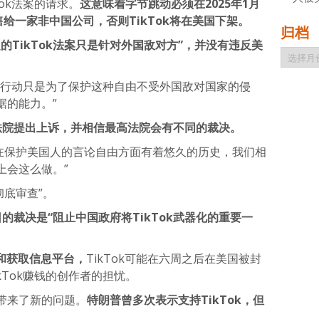
ok法案的请求。
这意味着字节跳动必须在2025年1月
出售给一家非中国公司，否则TikTok将在美国下架。
归档
的TikTok法案只是针对外国敌对方”，并没有违反美
归
档
的行动只是为了保护这种自由不受外国敌对国家的侵
据的能力。”
高法院提出上诉，并相信最高法院会有不同的裁决。
法院在保护美国人的言论自由方面有着悠久的历史，我们相
上会这么做。”
彻底审查”。
的裁决是“阻止中国政府将TikTok武器化的重要一
乐和获取信息平台，
TikTok可能在六周之后在美国被封
kTok赚钱的创作者的担忧。
带来了新的问题。
特朗普曾多次表示支持TikTok，但