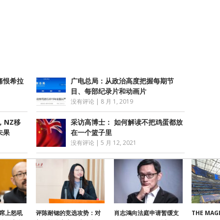
atsApp
分
享
痛恨希拉
广电总局：从政治高度把握每期节
目、每部纪录片和动画片
没有评论
|
8 月 1, 2019
，NZ移
采访高博士： 如何解读不把鸡蛋都放
未果
在一个篮子里
没有评论
|
5 月 12, 2021
席上怒吼
评陈耐锶的竞选攻势：对
肖志鴻向法庭申请暂缓支
THE MAGI