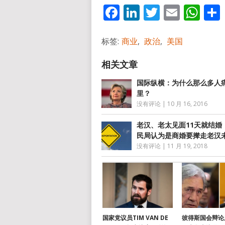
Facebook
LinkedIn
Twitter
Email
Wh
标签:
商业
,
政治
,
美国
国际纵横：为什么那么多人
里？
没有评论
|
10 月 16, 2016
老汉、老太见面11天就结婚
民局认为是商婚要撵走老汉
没有评论
|
11 月 19, 2018
国家党议员TIM VAN DE
彼得斯国会辩论