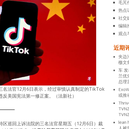
毛芃
热点
社交
编辑
观点
近期
夹边
檄文
车
发
兰优
总理
名法官12月6日表示，经过审慎认真制定的TikTok
ExoW
或推
违反美国宪法第一修正案。（法新社）
Thriv
TV
TVN
lean 
特区巡回上诉法院的三名法官星期五（12月6日）裁
人被