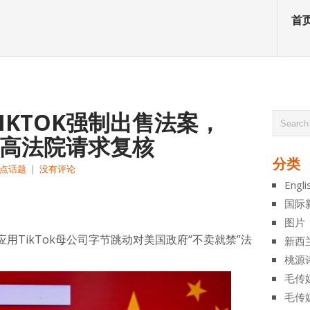
首
IKTOK强制出售法案，
向最高法院请求复核
分类
点话题
|
没有评论
Engli
atsApp
分
国际
享
图片
用TikTok母公司字节跳动对美国政府“不卖就禁”法
新西
桃源
毛传
毛传