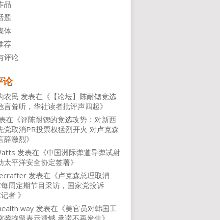
作品
话题
媒体
推荐
与评论
评论
沟农民
发表在《
【论坛】陈耐锶竞选
危言耸听，华社读者批评声四起
》
表在《
评陈耐锶的竞选攻势：对新西
先党取消PR投票权猛烈开火 对卢克森
言辞激烈
》
atts
发表在《
中国洲际弹道导弹试射
动太平洋安全协定签署
》
ecrafter
发表在《
卢克森总理取消
NZ每周定期节目采访，国家党投诉
Z记者
》
health way
发表在《
美官员对韩国工
突袭拘留表示遗憾 承诺不再发生
》