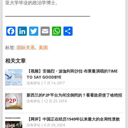
亚大学毕业的政治学博士。
Facebook
LinkedIn
Twitter
Email
WhatsApp
分
享
标签:
国际关系
,
美国
【视频】安德烈・波伽利和沙拉·布莱曼演唱的TIME
TO SAY GOODBYE
没有评论
|
7 月 14, 2017
新西兰的P2P平台为何没倒闭的？看看政府使了啥绝招
没有评论
|
12 月 23, 2018
【网评】中国正在经历1949年以来最大的全局性溃败
没有评论
|
6 月 29, 2024