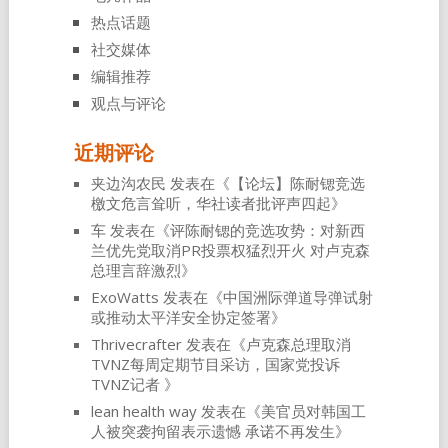
热点话题
社交媒体
编辑推荐
观点与评论
近期评论
夹边沟农民
发表在《
【论坛】陈耐锶竞选
檄文危言耸听，华社读者批评声四起
》
车
发表在《
评陈耐锶的竞选攻势：对新西
兰优先党取消PR投票权猛烈开火 对卢克森
总理言辞激烈
》
ExoWatts
发表在《
中国洲际弹道导弹试射
或推动太平洋安全协定签署
》
Thrivecrafter
发表在《
卢克森总理取消
TVNZ每周定期节目采访，国家党投诉
TVNZ记者
》
lean health way
发表在《
美官员对韩国工
人被突袭拘留表示遗憾 承诺不再发生
》