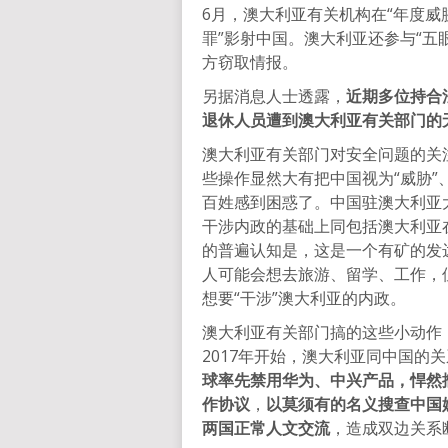
6月，澳大利亚有关机构在“年度威
罪”影射中国。澳大利亚还参与“五
方窃取情报。
另据消息人士透露，
近期多位持合
退休人员遭到澳大利亚有关部门的
澳大利亚有关部门对安全问题的关
些操作显然大有把中国视为“威胁”
百姓感到困惑了。中国驻澳大利亚
干涉内政的基础上同包括澳大利亚
的普遍认知是，这是一个有矿的发
人可能会想去旅游、留学、工作，
想要“干涉”澳大利亚的内政。
澳大利亚有关部门搞的这些小动作
2017年开始，澳大利亚同中国的
球率先禁用华为、中兴产品，悍然
作协议
，
以莫须有的名义搜查中国
两国正常人文交流
，造成双边关系