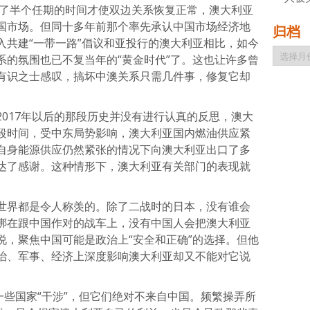
用了半个任期的时间才使双边关系恢复正常，澳大利亚
国市场。但同十多年前那个率先承认中国市场经济地
归档
入共建“一带一路”倡议和亚投行的澳大利亚相比，如今
归
系的氛围也已不复当年的“黄金时代”了。这也让许多曾
档
有识之士感叹，搞坏中澳关系只需几件事，修复它却
017年以后的那段历史并没有进行认真的反思，澳大
段时间，受中东局势影响，澳大利亚国内燃油供应紧
自身能源供应仍然紧张的情况下向澳大利亚出口了多
达了感谢。这种情形下，澳大利亚有关部门的表现就
世界都是令人称羡的。除了二战时的日本，没有谁会
绑在跟中国作对的战车上，没有中国人会把澳大利亚
说，聚焦中国可能是政治上“安全和正确”的选择。但他
治、军事、经济上深度影响澳大利亚却又不能对它说
一些国家“干涉”，但它们绝对不来自中国。频繁操弄所