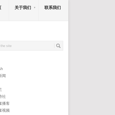
页
关于我们
联系我们
sh
新闻
兰
诗社
媒播客
媒视频