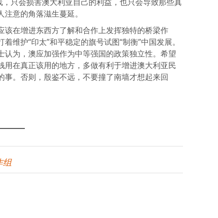
底线，只会损害澳大利亚自己的利益，也只会导致那些真
人注意的角落滋生蔓延。
应该在增进东西方了解和合作上发挥独特的桥梁作
着维护“印太”和平稳定的旗号试图“制衡”中国发展。
士认为，澳应加强作为中等强国的政策独立性。希望
钱用在真正该用的地方，多做有利于增进澳大利亚民
的事。否则，殷鉴不远，不要撞了南墙才想起来回
作组
atsApp
分
享