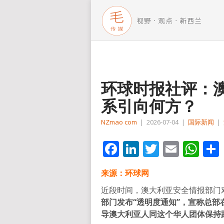
环球时报社评：
系引向何方？
NZmao com
|
2026-07-04
|
国际新闻
|
Facebook
LinkedIn
Twitter
Email
Wh
来源：环球网
近段时间，澳大利亚安全情报部门
部门发布“透明度通知”，宣称总部
导澳大利亚人同这个华人团体保持