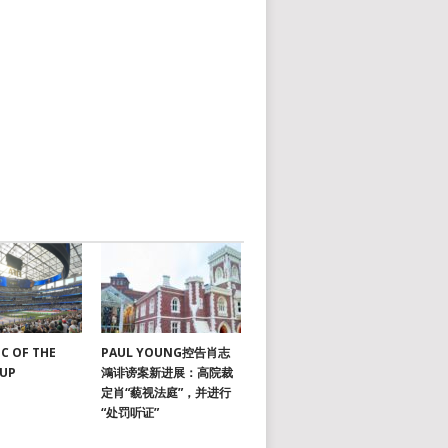
C OF THE
PAUL YOUNG控告肖志
CUP
鴻诽谤案新进展：高院裁
定肖“藐视法庭”，并进行
“处罚听证”