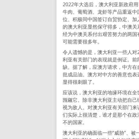
2022年大选后，澳大利亚新政府
牛肉、葡萄酒、龙虾等产品重返中
位、积极同中国签订自贸协定、加
的澳大利亚显然保守得多，中澳关
经为中澳关系付出艰苦努力的两国
可能需要很多年。
令人遗憾的是，澳大利亚一些人对2
利亚有关部门的表现就是例证。前
缺。据了解，应澳方请求，中方在
批成品油。澳方对中方的善意也表
显得很刺眼了。
应该说，澳大利亚的地缘环境在全
觊觎它。除非澳大利亚主动把自己
视为敌人。对澳大利亚有关部门来
们实际上很清楚，谁才是那个在政
不的国家。
澳大利亚的确面临一些“威胁”、被