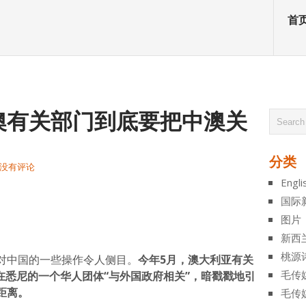
首
澳有关部门到底要把中澳关
分类
没有评论
Engli
atsApp
分
国际
享
图片
新西
桃源
对中国的一些操作令人侧目。
今年5月，澳大利亚有关
毛传
在悉尼的一个华人团体“与外国政府相关”，暗戳戳地引
距离。
毛传