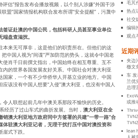
毛芃
胁评估”报告发布会播放视频，以个别人涉嫌“外国干涉
热点
眼联盟”国家情报机构联合发布所谓“安全提醒”，污蔑中
社交
编辑
法签证赴澳的中国公民，包括科研人员甚至事业单位
观点
无端盘查滋扰。
注本来无可厚非，这是他们的职责所在。但他们的这
近期
、把中国人视为“间谍”严加防范的势头，这就令中国老
夹边
大使肖千日前撰文指出，中国始终在相互尊重、互不
檄文
在内的世界各国发展友好关系。中国社会对澳大利亚
车
发
达国家，一个有不少华侨华人开基立业的地方。中国
兰优
但应该没有中国人想要“入侵”澳大利亚，也没有中国人
总理
ExoW
或推
，令人联想起前几年中澳关系那段不愉快的历史。
关系经历了过山车式的曲折发展。当时，
澳大利亚在全
Thriv
TV
撤销澳大利亚地方政府同中方签署的共建“一带一路”合
TVN
媒体驻澳大利亚记者，无理干扰打压中国对澳投资和
lean 
断崖式下跌。
人被